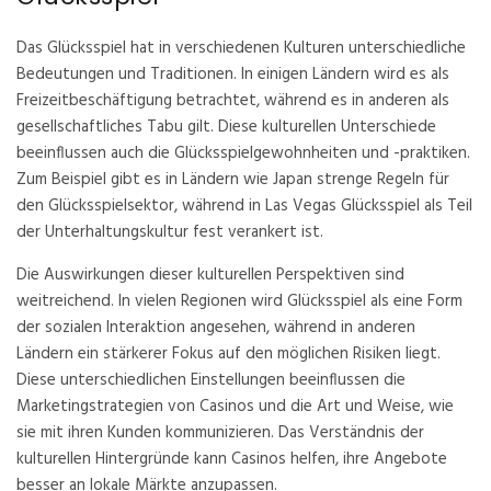
Das Glücksspiel hat in verschiedenen Kulturen unterschiedliche
Bedeutungen und Traditionen. In einigen Ländern wird es als
Freizeitbeschäftigung betrachtet, während es in anderen als
gesellschaftliches Tabu gilt. Diese kulturellen Unterschiede
beeinflussen auch die Glücksspielgewohnheiten und -praktiken.
Zum Beispiel gibt es in Ländern wie Japan strenge Regeln für
den Glücksspielsektor, während in Las Vegas Glücksspiel als Teil
der Unterhaltungskultur fest verankert ist.
Die Auswirkungen dieser kulturellen Perspektiven sind
weitreichend. In vielen Regionen wird Glücksspiel als eine Form
der sozialen Interaktion angesehen, während in anderen
Ländern ein stärkerer Fokus auf den möglichen Risiken liegt.
Diese unterschiedlichen Einstellungen beeinflussen die
Marketingstrategien von Casinos und die Art und Weise, wie
sie mit ihren Kunden kommunizieren. Das Verständnis der
kulturellen Hintergründe kann Casinos helfen, ihre Angebote
besser an lokale Märkte anzupassen.