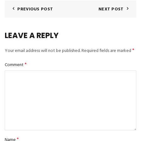
PREVIOUS POST
NEXT POST
LEAVE A REPLY
*
Your email address will not be published.
Required fields are marked
*
Comment
*
Name