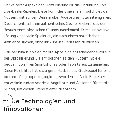
Ein weiterer Aspekt der Digitalisierung ist die Einführung von
Live-Dealer-Spielen. Diese Form des Spielens ermöglicht es den
Nutzern, mit echten Dealern über Videostreams zu interagieren.
Dadurch entsteht ein authentisches Casino-Erlebnis, das dem
Besuch eines physischen Casinos nahekommt. Diese innovative
Lösung zieht viele Spieler an, die nach einem realistischen
Ambiente suchen, ohne ihr Zuhause verlassen zu müssen.
Darüber hinaus spielen mobile Apps eine entscheidende Rolle in
der Digitalisierung. Sie ermöglichen es den Nutzern, Spiele
bequem von ihren Smartphones oder Tablets aus zu genießen.
Diese Flexibilität hat dazu geführt, dass das Glücksspiel für eine
breitere Zielgruppe zugänglich geworden ist. Viele Betreiber
entwickeln zudem spezielle Angebote und Aktionen für mobile
Nutzer, um diesen Trend weiter zu fördern.
Neue Technologien und
Innovationen