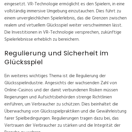
eingesetzt. VR-Technologie ermöglicht es den Spielern, in eine
vollständig immersive Umgebung einzutauchen. Dies führt zu
einem unvergleichlichen Spielerlebnis, das die Grenzen zwischen
realem und virtuellem Glücksspiel weiter verschwimmen lässt.
Die Investitionen in VR-Technologie versprechen, zukünftige
Spielerlebnisse erheblich zu bereichern.
Regulierung und Sicherheit im
Glücksspiel
Ein weiteres wichtiges Thema ist die Regulierung der
Glücksspielindustrie. Angesichts der wachsenden Zahl von
Online-Casinos und der damit verbundenen Risiken müssen
Regierungen und Aufsichtsbehörden strenge Richtlinien
einführen, um Verbraucher zu schützen. Dies beinhaltet die
Überwachung von Glücksspielpraktiken und die Gewährleistung
fairer Spielbedingungen. Regulierungen tragen dazu bei, das
Vertrauen der Verbraucher zu stärken und die Integrität der