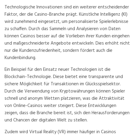
Technologische Innovationen sind ein weiterer entscheidender
Faktor, der die Casino-Branche prägt. Künstliche Intelligenz (KI)
wird zunehmend eingesetzt, um personalisierte Spielerlebnisse
zu schaffen. Durch das Sammeln und Analysieren von Daten
können Casinos besser auf die Vorlieben ihrer Kunden eingehen
und maßgeschneiderte Angebote entwickeln. Dies erhöht nicht
nur die Kundenzufriedenheit, sondern fördert auch die
Kundenbindung.
Ein Beispiel für den Einsatz neuer Technologien ist die
Blockchain-Technologie. Diese bietet eine transparente und
sichere Möglichkeit für Transaktionen im Glücksspielsektor.
Durch die Verwendung von Kryptowährungen können Spieler
schnell und anonym Wetten platzieren, was die Attraktivität
von Online-Casinos weiter steigert. Diese Entwicklungen
zeigen, dass die Branche bereit ist, sich den Herausforderungen
und Chancen der digitalen Welt zu stellen.
Zudem wird Virtual Reality (VR) immer häufiger in Casinos