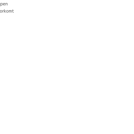
jpen
voorkomt