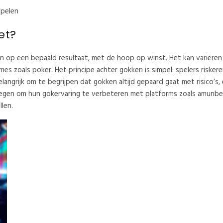
spelen
et?
oen op een bepaald resultaat, met de hoop op winst. Het kan variëren
mes zoals poker. Het principe achter gokken is simpel: spelers risker
elangrijk om te begrijpen dat gokken altijd gepaard gaat met risico’s,
egen om hun gokervaring te verbeteren met platforms zoals
amunbe
len.