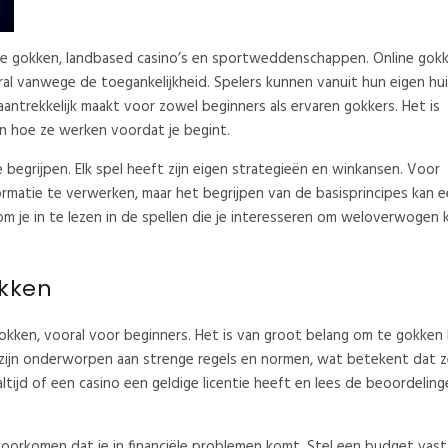
ine gokken, landbased casino’s en sportweddenschappen. Online gokk
ral vanwege de toegankelijkheid. Spelers kunnen vanuit hun eigen hu
antrekkelijk maakt voor zowel beginners als ervaren gokkers. Het is
en hoe ze werken voordat je begint.
e begrijpen. Elk spel heeft zijn eigen strategieën en winkansen. Voor
ormatie te verwerken, maar het begrijpen van de basisprincipes kan 
 om je in te lezen in de spellen die je interesseren om weloverwogen
okken
gokken, vooral voor beginners. Het is van groot belang om te gokken 
s zijn onderworpen aan strenge regels en normen, wat betekent dat ze
altijd of een casino een geldige licentie heeft en lees de beoordelin
oorkomen dat je in financiële problemen komt. Stel een budget vast