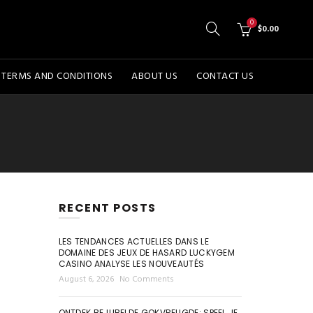
0
$
0.00
TERMS AND CONDITIONS
ABOUT US
CONTACT US
RECENT POSTS
LES TENDANCES ACTUELLES DANS LE
DOMAINE DES JEUX DE HASARD LUCKYGEM
CASINO ANALYSE LES NOUVEAUTÉS
August 6, 2026
No Comments
ONTDEK BEJUBELDE GOKVREUGDE: SPEEL JE