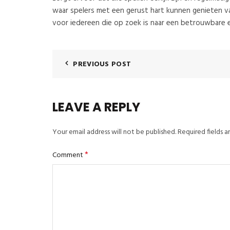
waar spelers met een gerust hart kunnen genieten v
voor iedereen die op zoek is naar een betrouwbare e
PREVIOUS POST
LEAVE A REPLY
Your email address will not be published.
Required fields 
*
Comment