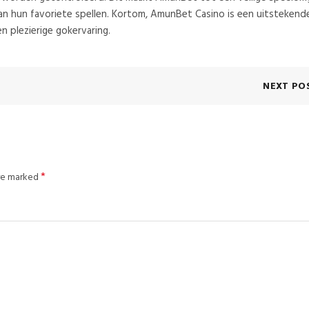
an hun favoriete spellen. Kortom, AmunBet Casino is een uitstekend
n plezierige gokervaring.
NEXT PO
*
are marked