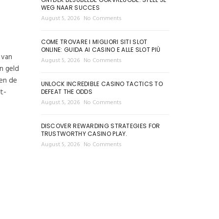
WEG NAAR SUCCES
August 5, 2026
No Comments
COME TROVARE I MIGLIORI SITI SLOT
ONLINE: GUIDA AI CASINO E ALLE SLOT PIÙ
 van
August 5, 2026
No Comments
en geld
 en de
UNLOCK INCREDIBLE CASINO TACTICS TO
t-
DEFEAT THE ODDS
August 5, 2026
No Comments
DISCOVER REWARDING STRATEGIES FOR
TRUSTWORTHY CASINO PLAY.
August 5, 2026
No Comments