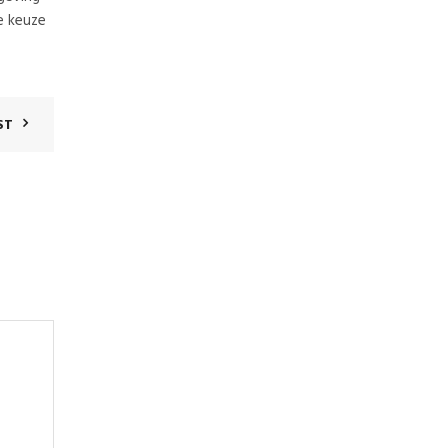
e keuze
ST