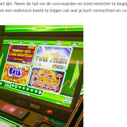
het lijkt. Neem de tijd om de voorwaarden en inzetvereisten te begri
 om een realistisch beeld te krijgen van wat je kunt verwachten en 