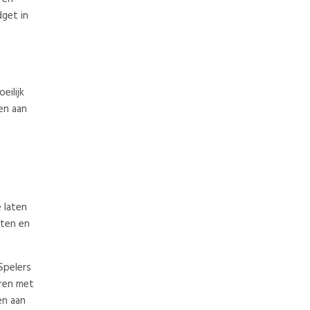
dget in
eilijk
en aan
e laten
cten en
Spelers
eren met
en aan