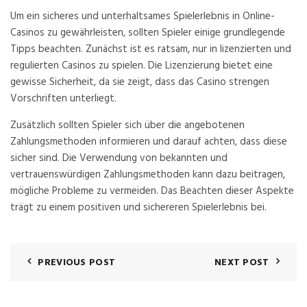
Um ein sicheres und unterhaltsames Spielerlebnis in Online-
Casinos zu gewährleisten, sollten Spieler einige grundlegende
Tipps beachten. Zunächst ist es ratsam, nur in lizenzierten und
regulierten Casinos zu spielen. Die Lizenzierung bietet eine
gewisse Sicherheit, da sie zeigt, dass das Casino strengen
Vorschriften unterliegt.
Zusätzlich sollten Spieler sich über die angebotenen
Zahlungsmethoden informieren und darauf achten, dass diese
sicher sind. Die Verwendung von bekannten und
vertrauenswürdigen Zahlungsmethoden kann dazu beitragen,
mögliche Probleme zu vermeiden. Das Beachten dieser Aspekte
trägt zu einem positiven und sichereren Spielerlebnis bei.
PREVIOUS POST
NEXT POST