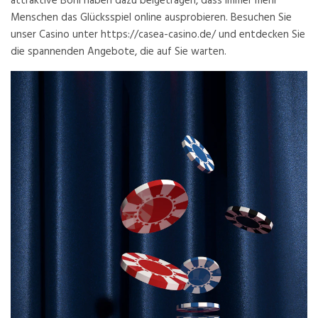
attraktive Boni haben dazu beigetragen, dass immer mehr
Menschen das Glücksspiel online ausprobieren. Besuchen Sie
unser Casino unter
https://casea-casino.de/
und entdecken Sie
die spannenden Angebote, die auf Sie warten.