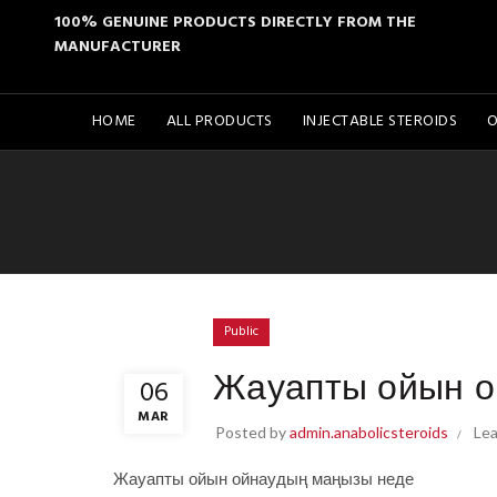
100% GENUINE PRODUCTS DIRECTLY FROM THE
MANUFACTURER
HOME
ALL PRODUCTS
INJECTABLE STEROIDS
O
Public
Жауапты ойын о
06
MAR
Posted by
admin.anabolicsteroids
Le
Жауапты ойын ойнаудың маңызы неде