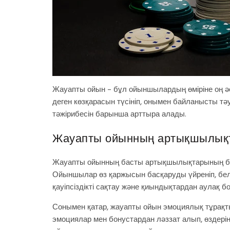
Жауапты ойын – бұл ойыншылардың өміріне оң әсе
деген көзқарасын түсініп, онымен байланысты т
тәжірибесін барынша арттыра алады.
Жауапты ойынның артықшылық
Жауапты ойынның басты артықшылықтарының бірі
Ойыншылар өз қаржысын басқаруды үйреніп, бел
қауіпсіздікті сақтау және қиындықтардан аулақ бо
Сонымен қатар, жауапты ойын эмоциялық тұрақ
эмоциялар мен бонустардан ләззат алып, өздері