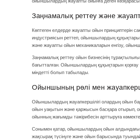
ойыншылардың жауапты ойынға деген көзқарас
Заңнамалық реттеу және жауап
Көптеген елдерде жауапты ойын принциптерін са
индустриясын реттеп, ойыншылардың құқықтарын
және жауапты ойын механикаларын енгізу, ойынш
Заңнамалық реттеу ойын бизнесінің тұрақтылығы
бағытталған. Ойыншылардың құқықтарын қорғау 
міндетті болып табылады.
Ойыншының рөлі мен жауапкерш
Ойыншылардың жауапкершілігі олардың ойын ба
ойын уақытын және қаржысын басқара отырып, о
ойынның жағымды тәжірибесін арттыруға көмекте
Сонымен қатар, ойыншылардың ойын алдындағы 
жақсырақ түсінуге және ойын барысында туындай