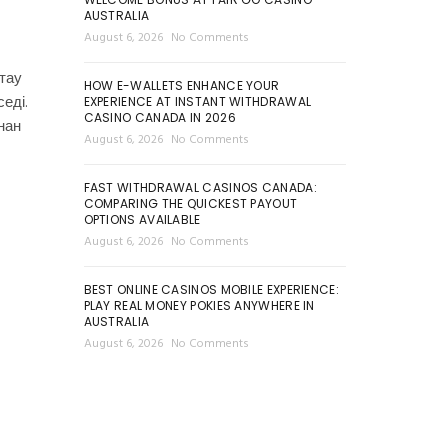
AUSTRALIA
August 6, 2026
No Comments
тау
HOW E-WALLETS ENHANCE YOUR
еді.
EXPERIENCE AT INSTANT WITHDRAWAL
CASINO CANADA IN 2026
нан
August 6, 2026
No Comments
FAST WITHDRAWAL CASINOS CANADA:
COMPARING THE QUICKEST PAYOUT
OPTIONS AVAILABLE
August 6, 2026
No Comments
BEST ONLINE CASINOS MOBILE EXPERIENCE:
PLAY REAL MONEY POKIES ANYWHERE IN
AUSTRALIA
August 6, 2026
No Comments