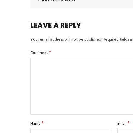
PREVIOUS POST
LEAVE A REPLY
Your email address will not be published.
Required fields 
*
Comment
*
*
Name
Email