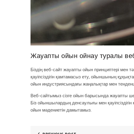
Жауапты ойын ойнау туралы ве
Біздің веб-сайт жауапты ойын принциптері мен 
қауіпсіздігін қамтамасыз ету, ойыншының құқықта
ойын индустриясындағы жаңалықтар мен тенден
Веб-сайтымыз сізге ойын барысында жауапты ше
Біз ойыншылардың денсаулығы мен қауіпсіздігін 
ойын мәдениетін дамытамыз.