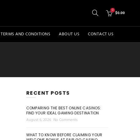
0
$
0.00
TERMS AND CONDITIONS
ABOUT US
CONTACT US
RECENT POSTS
COMPARING THE BEST ONLINE CASINOS:
FIND YOUR IDEAL GAMING DESTINATION
August 6, 2026
No Comments
WHAT TO KNOW BEFORE CLAIMING YOUR
WELCOME BONUS AT FAIR GO CASINO