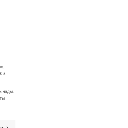
ың
біз
сынады.
пты