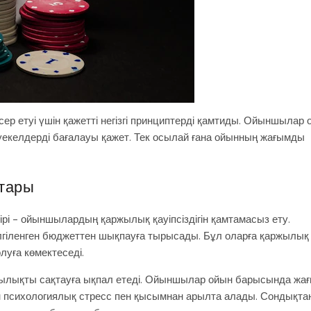
р етуі үшін қажетті негізгі принциптерді қамтиды. Ойыншылар 
әуекелдерді бағалауы қажет. Тек осылай ғана ойынның жағымды
тары
 – ойыншылардың қаржылық қауіпсіздігін қамтамасыз ету.
гіленген бюджеттен шықпауға тырысады. Бұл оларға қаржылық
луға көмектеседі.
тылықты сақтауға ықпал етеді. Ойыншылар ойын барысында жа
н психологиялық стресс пен қысымнан арылта алады. Сондықта