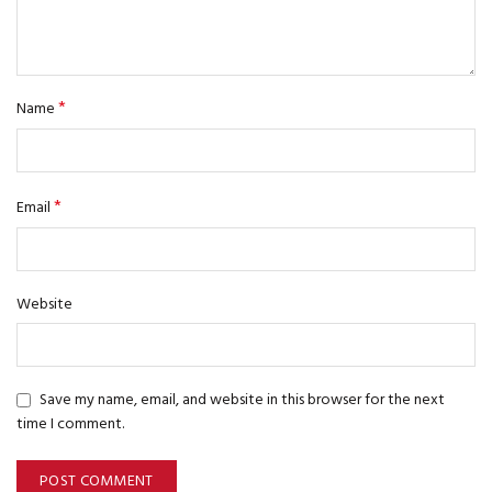
*
Name
*
Email
Website
Save my name, email, and website in this browser for the next
time I comment.