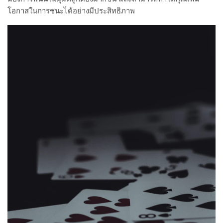
โอกาสในการชนะได้อย่างมีประสิทธิภาพ