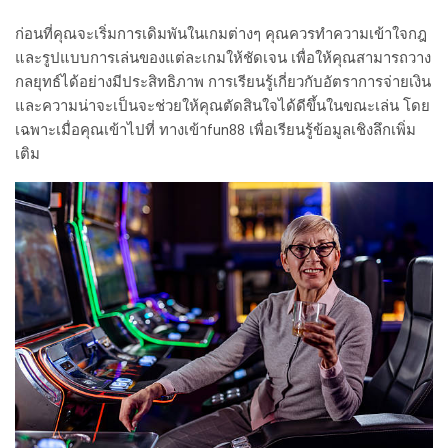
ก่อนที่คุณจะเริ่มการเดิมพันในเกมต่างๆ คุณควรทำความเข้าใจกฎ
และรูปแบบการเล่นของแต่ละเกมให้ชัดเจน เพื่อให้คุณสามารถวาง
กลยุทธ์ได้อย่างมีประสิทธิภาพ การเรียนรู้เกี่ยวกับอัตราการจ่ายเงิน
และความน่าจะเป็นจะช่วยให้คุณตัดสินใจได้ดีขึ้นในขณะเล่น โดย
เฉพาะเมื่อคุณเข้าไปที่
ทางเข้าfun88
เพื่อเรียนรู้ข้อมูลเชิงลึกเพิ่ม
เติม