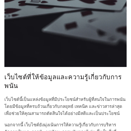
เว็บไซต์ที่ให้ข้อมูลและความรู้เกี่ยวกับการ
พนัน
เว็บไซต์นี้เป็นแหล่งข้อมูลที่มีประโยชน์สำหรับผู้ที่สนใจในการพนัน
โดยมีข้อมูลที่ครบถ้วนเกี่ยวกับกลยุทธ์ เทคนิค และข่าวสารล่าสุด
เพื่อช่วยให้คุณสามารถตัดสินใจได้อย่างมีสติและเป็นประโยชน์
นอกจากนี้ เว็บไซต์ยังมุ่งเน้นการให้ความรู้เกี่ยวกับการบริหาร