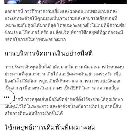
นอกจากนี้ การศึกษาความเสี่ยงและผลตอบแทนของเกมแต่ละ
ประเภทจะช่วยให้คุณมองเห็นภาพรวมและสามารถเลือกเกมที่
เหมาะสมกับคุณได้มากที่สุด โดยเฉพาะอย่างยิ่งในเกมที่มีความซับ
ซ้อน เช่น โป๊กเกอร์ หรือ แบล็คแจ็ค ที่การใช้กลยุทธ์ที่ถูกต้องจะมี
ผลต่อโอกาสในการชนะอย่างมาก
การบริหารจัดการเงินอย่างมีสติ
การบริหารเงินทุนเป็นสิ่งสำคัญมากในการพนัน คุณควรกำหนดงบ
ประมาณที่คุณสามารถเสียได้และยึดตามมันอย่างเคร่งครัด เพื่อ
ป้องกันไม่ให้เกิดการสูญเสียที่เกินความสามารถ การแบ่งเงินออก
เป็นส่วนๆ เพื่อลงทุนในเกมต่างๆ เป็นวิธีที่ดีในการลดความเสี่ยง
นอกจากนี้ การหยุดเล่นเมื่อถึงขีดจำกัดที่ตั้งไว้จะช่วยให้คุณรักษา
เงินทุนไว้ได้ในระยะยาว และยังช่วยป้องกันการเกิดปัญหาหนี้สิน
หรือการติดพนันที่อาจเกิดขึ้นได้
ใช้กลยุทธ์การเดิมพันที่เหมาะสม