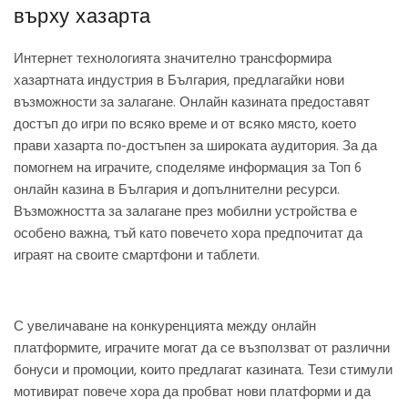
върху хазарта
Интернет технологията значително трансформира
хазартната индустрия в България, предлагайки нови
възможности за залагане. Онлайн казината предоставят
достъп до игри по всяко време и от всяко място, което
прави хазарта по-достъпен за широката аудитория. За да
помогнем на играчите, споделяме информация за
Топ 6
онлайн казина в България
и допълнителни ресурси.
Възможността за залагане през мобилни устройства е
особено важна, тъй като повечето хора предпочитат да
играят на своите смартфони и таблети.
С увеличаване на конкуренцията между онлайн
платформите, играчите могат да се възползват от различни
бонуси и промоции, които предлагат казината. Тези стимули
мотивират повече хора да пробват нови платформи и да