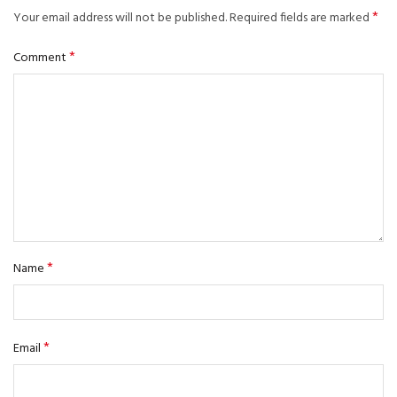
*
Your email address will not be published.
Required fields are marked
*
Comment
*
Name
*
Email