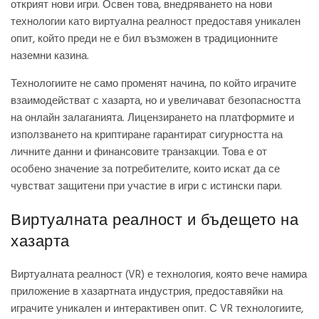
открият нови игри. Освен това, внедряването на нови
технологии като виртуална реалност предоставя уникален
опит, който преди не е бил възможен в традиционните
наземни казина.
Технологиите не само променят начина, по който играчите
взаимодействат с хазарта, но и увеличават безопасността
на онлайн залаганията. Лицензирането на платформите и
използването на криптиране гарантират сигурността на
личните данни и финансовите транзакции. Това е от
особено значение за потребителите, които искат да се
чувстват защитени при участие в игри с истински пари.
Виртуалната реалност и бъдещето на
хазарта
Виртуалната реалност (VR) е технология, която вече намира
приложение в хазартната индустрия, предоставяйки на
играчите уникален и интерактивен опит. С VR технологиите,