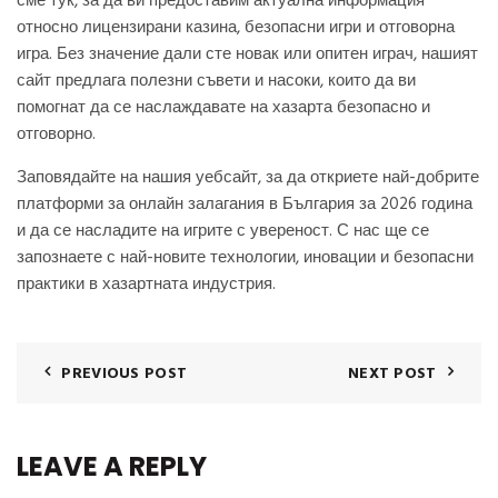
сме тук, за да ви предоставим актуална информация
относно лицензирани казина, безопасни игри и отговорна
игра. Без значение дали сте новак или опитен играч, нашият
сайт предлага полезни съвети и насоки, които да ви
помогнат да се наслаждавате на хазарта безопасно и
отговорно.
Заповядайте на нашия уебсайт, за да откриете най-добрите
платформи за онлайн залагания в България за 2026 година
и да се насладите на игрите с увереност. С нас ще се
запознаете с най-новите технологии, иновации и безопасни
практики в хазартната индустрия.
PREVIOUS POST
NEXT POST
LEAVE A REPLY