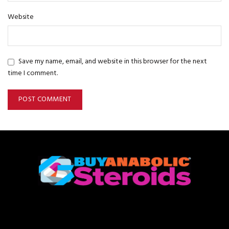
Website
Save my name, email, and website in this browser for the next
time I comment.