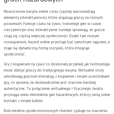
Nowoczesne kasyna online coraz częściej wprowadzają
elementy interaktywności, które angażują graczy na różnych
poziomach. Funkcje czatu na żywo, transmisje gier w czasie
rzeczywistym oraz interaktywne turnieje sprawiają, że gracze
czują się częścią większej społeczności. Dzięki tym nowym
rozwiązaniom, hazard online przestaje być samotnym zajęciem, a
staje się dynamiczną formą rozrywki, która integruje
społeczność.
Gry z krupierami na żywo to doskonały przykład, jak technologia
może zbliżyć graczy do tradycyjnego kasyna. Wirtualne stoły
umożliwiają graczom interakcję z krupierem i innymi uczestnikami
gry, co sprawia, że doświadczenie jest znacznie bardziej
autentyczne. To połączenie wirtualnego i fizycznego świata
przyciąga wielu miłośników gier hazardowych, którzy cenią sobie
kontakt z innymi ludźmi.
Rola mediów społecznościowych również zyskuje na znaczeniu