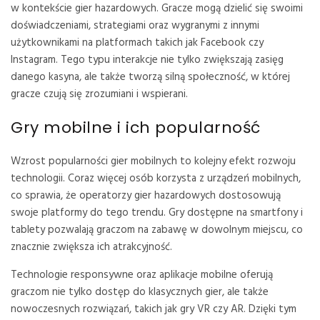
w kontekście gier hazardowych. Gracze mogą dzielić się swoimi
doświadczeniami, strategiami oraz wygranymi z innymi
użytkownikami na platformach takich jak Facebook czy
Instagram. Tego typu interakcje nie tylko zwiększają zasięg
danego kasyna, ale także tworzą silną społeczność, w której
gracze czują się zrozumiani i wspierani.
Gry mobilne i ich popularność
Wzrost popularności gier mobilnych to kolejny efekt rozwoju
technologii. Coraz więcej osób korzysta z urządzeń mobilnych,
co sprawia, że operatorzy gier hazardowych dostosowują
swoje platformy do tego trendu. Gry dostępne na smartfony i
tablety pozwalają graczom na zabawę w dowolnym miejscu, co
znacznie zwiększa ich atrakcyjność.
Technologie responsywne oraz aplikacje mobilne oferują
graczom nie tylko dostęp do klasycznych gier, ale także
nowoczesnych rozwiązań, takich jak gry VR czy AR. Dzięki tym