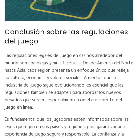
Conclusión sobre las regulaciones
del juego
Las regulaciones legales del juego en casinos alrededor del
mundo son complejas y multifacéticas. Desde América del Norte
hasta Asia, cada región presenta un enfoque único que refleja
su cultura, economía y valores sociales. A medida que la
industria del juego sigue evolucionando, es esencial que las
regulaciones también se adapten para abordar los nuevos
desafíos que surgen, especialmente con el crecimiento del
juego en línea.
Es fundamental que los jugadores estén informados sobre las
leyes que rigen en sus países y regiones, para garantizar una
experiencia de juego segura y responsable. La confianza y la