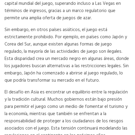
capital mundial del juego, superando incluso a Las Vegas en
términos de ingresos, gracias a un marco regulatorio que
permite una amplia oferta de juegos de azar.
Sin embargo, en otros países asiáticos, el juego está
estrictamente prohibido. Por ejemplo, en países como Japón y
Corea del Sur, aunque existen algunas formas de juego
regulado, la mayoría de las actividades de juego son ilegales.
Esta disparidad crea un mercado negro en algunas áreas, donde
los jugadores buscan alternativas a las restricciones legales. Sin
embargo, Japón ha comenzado a abrirse al juego regulado, lo
que podría transformar su mercado en el futuro.
El desafío en Asia es encontrar un equilibrio entre la regulación
y la tradición cultural. Muchos gobiernos están bajo presión
para permitir el juego como un medio de fomentar el turismo y
la economía, mientras que también se enfrentan a la
responsabilidad de proteger a los ciudadanos de los riesgos
asociados con el juego. Esta tensión continuará modelando las