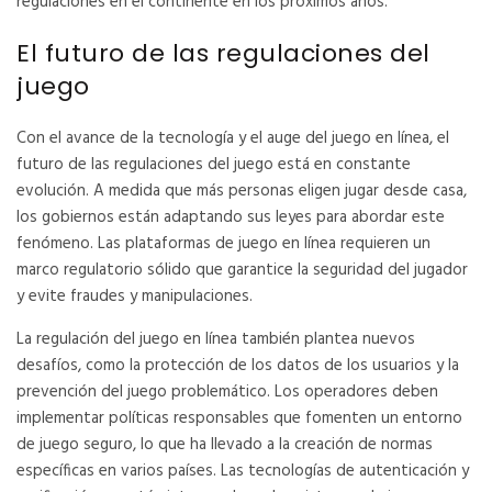
regulaciones en el continente en los próximos años.
El futuro de las regulaciones del
juego
Con el avance de la tecnología y el auge del juego en línea, el
futuro de las regulaciones del juego está en constante
evolución. A medida que más personas eligen jugar desde casa,
los gobiernos están adaptando sus leyes para abordar este
fenómeno. Las plataformas de juego en línea requieren un
marco regulatorio sólido que garantice la seguridad del jugador
y evite fraudes y manipulaciones.
La regulación del juego en línea también plantea nuevos
desafíos, como la protección de los datos de los usuarios y la
prevención del juego problemático. Los operadores deben
implementar políticas responsables que fomenten un entorno
de juego seguro, lo que ha llevado a la creación de normas
específicas en varios países. Las tecnologías de autenticación y