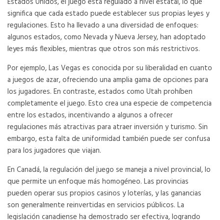
Estados Unidos, el juego está regulado a nivel estatal, lo que
significa que cada estado puede establecer sus propias leyes y
regulaciones. Esto ha llevado a una diversidad de enfoques:
algunos estados, como Nevada y Nueva Jersey, han adoptado
leyes más flexibles, mientras que otros son más restrictivos.
Por ejemplo, Las Vegas es conocida por su liberalidad en cuanto
a juegos de azar, ofreciendo una amplia gama de opciones para
los jugadores. En contraste, estados como Utah prohíben
completamente el juego. Esto crea una especie de competencia
entre los estados, incentivando a algunos a ofrecer
regulaciones más atractivas para atraer inversión y turismo. Sin
embargo, esta falta de uniformidad también puede ser confusa
para los jugadores que viajan.
En Canadá, la regulación del juego se maneja a nivel provincial, lo
que permite un enfoque más homogéneo. Las provincias
pueden operar sus propios casinos y loterías, y las ganancias
son generalmente reinvertidas en servicios públicos. La
legislación canadiense ha demostrado ser efectiva, logrando