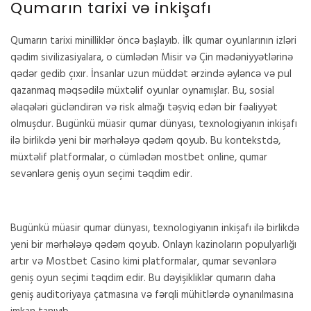
Qumarın tarixi və inkişafı
Qumarın tarixi minilliklər öncə başlayıb. İlk qumar oyunlarının izləri
qədim sivilizasiyalara, o cümlədən Misir və Çin mədəniyyətlərinə
qədər gedib çıxır. İnsanlar uzun müddət ərzində əyləncə və pul
qazanmaq məqsədilə müxtəlif oyunlar oynamışlar. Bu, sosial
əlaqələri gücləndirən və risk almağı təşviq edən bir fəaliyyət
olmuşdur. Bugünkü müasir qumar dünyası, texnologiyanın inkişafı
ilə birlikdə yeni bir mərhələyə qədəm qoyub. Bu kontekstdə,
müxtəlif platformalar, o cümlədən
mostbet online
, qumar
sevənlərə geniş oyun seçimi təqdim edir.
Bugünkü müasir qumar dünyası, texnologiyanın inkişafı ilə birlikdə
yeni bir mərhələyə qədəm qoyub. Onlayn kazinoların populyarlığı
artır və Mostbet Casino kimi platformalar, qumar sevənlərə
geniş oyun seçimi təqdim edir. Bu dəyişikliklər qumarın daha
geniş auditoriyaya çatmasına və fərqli mühitlərdə oynanılmasına