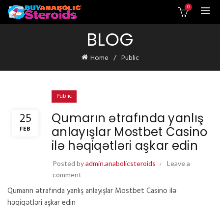
0
BLOG
Home
Public
Public
25
Qumarın ətrafında yanlış
anlayışlar Mostbet Casino
FEB
ilə həqiqətləri aşkar edin
Posted by
admin.anabolicsteroids
Leave a
comment
Qumarın ətrafında yanlış anlayışlar Mostbet Casino ilə
həqiqətləri aşkar edin