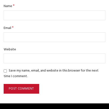
*
Name
*
Email
Website
Save my name, email, and website in this browser for the next
time I comment.