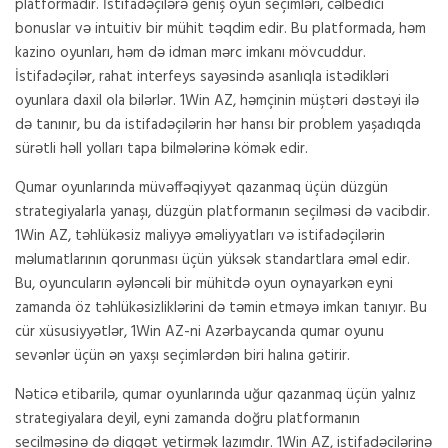
platformadır. İstifadəçilərə geniş oyun seçimləri, cəlbedici
bonuslar və intuitiv bir mühit təqdim edir. Bu platformada, həm
kazino oyunları, həm də idman mərc imkanı mövcuddur.
İstifadəçilər, rahat interfeys sayəsində asanlıqla istədikləri
oyunlara daxil ola bilərlər. 1Win AZ, həmçinin müştəri dəstəyi ilə
də tanınır, bu da istifadəçilərin hər hansı bir problem yaşadıqda
sürətli həll yolları tapa bilmələrinə kömək edir.
Qumar oyunlarında müvəffəqiyyət qazanmaq üçün düzgün
strategiyalarla yanaşı, düzgün platformanın seçilməsi də vacibdir.
1Win AZ, təhlükəsiz maliyyə əməliyyatları və istifadəçilərin
məlumatlarının qorunması üçün yüksək standartlara əməl edir.
Bu, oyuncuların əyləncəli bir mühitdə oyun oynayarkən eyni
zamanda öz təhlükəsizliklərini də təmin etməyə imkan tanıyır. Bu
cür xüsusiyyətlər, 1Win AZ-ni Azərbaycanda qumar oyunu
sevənlər üçün ən yaxşı seçimlərdən biri halına gətirir.
Nəticə etibarilə, qumar oyunlarında uğur qazanmaq üçün yalnız
strategiyalara deyil, eyni zamanda doğru platformanın
seçilməsinə də diqqət yetirmək lazımdır. 1Win AZ, istifadəçilərinə