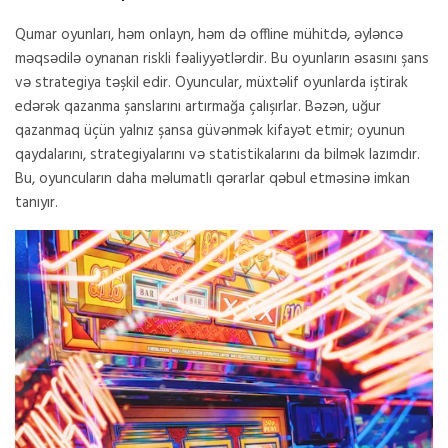
Qumar oyunları, həm onlayn, həm də offline mühitdə, əyləncə
məqsədilə oynanan riskli fəaliyyətlərdir. Bu oyunların əsasını şans
və strategiya təşkil edir. Oyuncular, müxtəlif oyunlarda iştirak
edərək qazanma şanslarını artırmağa çalışırlar. Bəzən, uğur
qazanmaq üçün yalnız şansa güvənmək kifayət etmir; oyunun
qaydalarını, strategiyalarını və statistikalarını da bilmək lazımdır.
Bu, oyuncuların daha məlumatlı qərarlar qəbul etməsinə imkan
tanıyır.