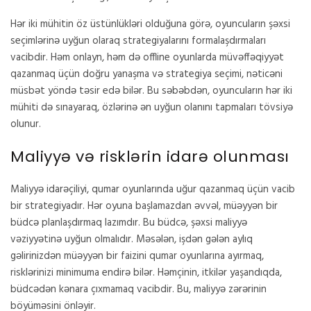
Hər iki mühitin öz üstünlükləri olduğuna görə, oyuncuların şəxsi
seçimlərinə uyğun olaraq strategiyalarını formalaşdırmaları
vacibdir. Həm onlayn, həm də offline oyunlarda müvəffəqiyyət
qazanmaq üçün doğru yanaşma və strategiya seçimi, nəticəni
müsbət yöndə təsir edə bilər. Bu səbəbdən, oyuncuların hər iki
mühiti də sınayaraq, özlərinə ən uyğun olanını tapmaları tövsiyə
olunur.
Maliyyə və risklərin idarə olunması
Maliyyə idarəçiliyi, qumar oyunlarında uğur qazanmaq üçün vacib
bir strategiyadır. Hər oyuna başlamazdan əvvəl, müəyyən bir
büdcə planlaşdırmaq lazımdır. Bu büdcə, şəxsi maliyyə
vəziyyətinə uyğun olmalıdır. Məsələn, işdən gələn aylıq
gəlirinizdən müəyyən bir faizini qumar oyunlarına ayırmaq,
risklərinizi minimuma endirə bilər. Həmçinin, itkilər yaşandıqda,
büdcədən kənara çıxmamaq vacibdir. Bu, maliyyə zərərinin
böyüməsini önləyir.