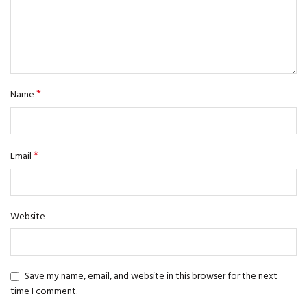
*
Name
*
Email
Website
Save my name, email, and website in this browser for the next
time I comment.