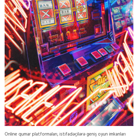
Online qumar platformaları, istifadəçilərə geniş oyun imkanları