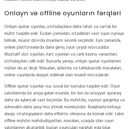
Onlayn və offline oyunların fərqləri
Onlayn qumar oyunları, istifadəçilərə daha rahat və sərfəli bir
mühit təqdim edir. Evdən çıxmadan, istədikləri vaxt oyun oynaya
bilmək, müasir dövrdə insanların sevimli seçimidir. Eyni zamanda,
online platformalarda daha geniş oyun çeşidi mövcuddur.
Müxtəlif slot oyunları, kart oyunları və canlı kazino variantları,
istifadəçiləri cəlb edir. Bununla yanaşı, onlayn qumar oyunlarının
riskləri də az deyil. Məsələn, aldatma və təhlükəsizlik məsələləri,
online oyunlarda diqqət edilməli olan önəmli mövzulardır.
Offline qumar oyunları isə, sosial bir təcrübə təqdim edir. Oyun
salonlarında bir araya gələn insanlar, bir-biri ilə ünsiyyət quraraq
daha da əyləncəli vaxt keçirirlər. Bu mühitdə, oyunun gərginliyi və
adrenalini daha yaxşı hiss etmək mümkündür. Rəqiblərlə birbaşa
əlaqə, strategiyaların daha effektiv olmasına da kömək edir. Lakin
offline mühitin məhdudiyyətləri, məsələn, uzaqda olan oyun
salonlarının əlçatanlığı, bəzən oyunçuları narahat edə bilər.