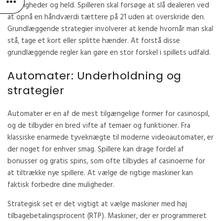
færdigheder og held. Spilleren skal forsøge at slå dealeren ved
at opnå en håndværdi tættere på 21 uden at overskride den.
Grundlæggende strategier involverer at kende hvornår man skal
stå, tage et kort eller splitte hænder. At forstå disse
grundlæggende regler kan gøre en stor forskel i spillets udfald.
Automater: Underholdning og
strategier
Automater er en af de mest tilgængelige former for casinospil,
og de tilbyder en bred vifte af temaer og funktioner. Fra
klassiske enarmede tyveknægte til moderne videoautomater, er
der noget for enhver smag. Spillere kan drage fordel af
bonusser og gratis spins, som ofte tilbydes af casinoerne for
at tiltrække nye spillere. At vælge de rigtige maskiner kan
faktisk forbedre dine muligheder.
Strategisk set er det vigtigt at vælge maskiner med høj
tilbagebetalingsprocent (RTP). Maskiner, der er programmeret