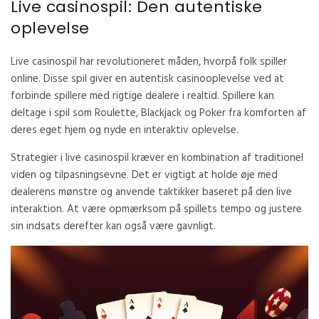
Live casinospil: Den autentiske
oplevelse
Live casinospil har revolutioneret måden, hvorpå folk spiller
online. Disse spil giver en autentisk casinooplevelse ved at
forbinde spillere med rigtige dealere i realtid. Spillere kan
deltage i spil som Roulette, Blackjack og Poker fra komforten af
deres eget hjem og nyde en interaktiv oplevelse.
Strategier i live casinospil kræver en kombination af traditionel
viden og tilpasningsevne. Det er vigtigt at holde øje med
dealerens mønstre og anvende taktikker baseret på den live
interaktion. At være opmærksom på spillets tempo og justere
sin indsats derefter kan også være gavnligt.