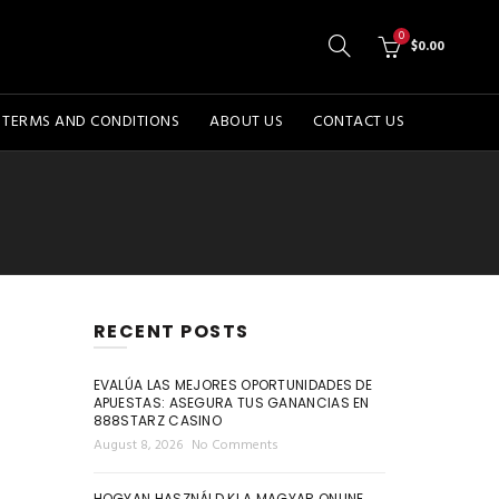
0
$
0.00
TERMS AND CONDITIONS
ABOUT US
CONTACT US
RECENT POSTS
e
EVALÚA LAS MEJORES OPORTUNIDADES DE
APUESTAS: ASEGURA TUS GANANCIAS EN
888STARZ CASINO
August 8, 2026
No Comments
HOGYAN HASZNÁLD KI A MAGYAR ONLINE