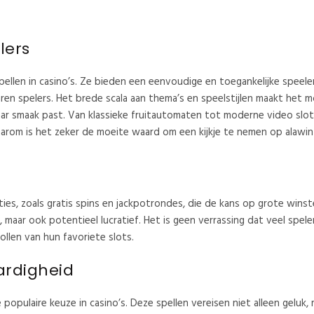
lers
pellen in casino’s. Ze bieden een eenvoudige en toegankelijke speeler
ren spelers. Het brede scala aan thema’s en speelstijlen maakt het mo
haar smaak past. Van klassieke fruitautomaten tot moderne video slo
Daarom is het zeker de moeite waard om een kijkje te nemen op
alawin
s, zoals gratis spins en jackpotrondes, die de kans op grote wins
, maar ook potentieel lucratief. Het is geen verrassing dat veel spele
ollen van hun favoriete slots.
ardigheid
e populaire keuze in casino’s. Deze spellen vereisen niet alleen geluk,