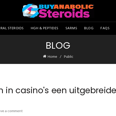
RAL STEROIDS
HGH & PEPTIDES
SARMS
BLOG
FAQS
BLOG
Home
Public
n in casino's een uitgebreid
ave a comment