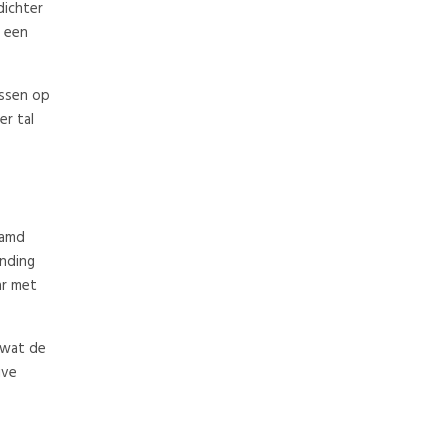
dichter
t een
assen op
er tal
eamd
inding
ar met
 wat de
ive