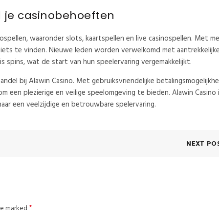
l je casinobehoeften
spellen, waaronder slots, kaartspellen en live casinospellen. Met m
el iets te vinden. Nieuwe leden worden verwelkomd met aantrekkelijk
 spins, wat de start van hun speelervaring vergemakkelijkt.
andel bij Alawin Casino. Met gebruiksvriendelijke betalingsmogelijkh
m een plezierige en veilige speelomgeving te bieden. Alawin Casino 
naar een veelzijdige en betrouwbare spelervaring.
NEXT PO
*
are marked