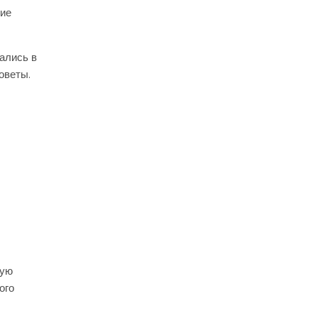
ние
ались в
оветы.
ную
ого