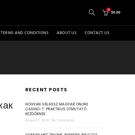
0
$
0.00
TERMS AND CONDITIONS
ABOUT US
CONTACT US
RECENT POSTS
как
HOGYAN VÁLASSZ MAGYAR ONLINE
CASINO-T: PRAKTIKUS ÚTMUTATÓ
KEZDŐKNEK
August 7, 2026
No Comments
GOKKEN MET TRIOMF: BEHEERS RISICO’S