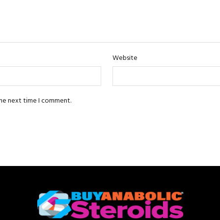
Website
the next time I comment.