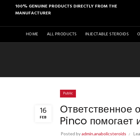
100% GENUINE PRODUCTS DIRECTLY FROM THE
MANUFACTURER
HOME
ALL PRODUCTS
INJECTABLE STEROIDS
O
Public
Ответственное о
16
Pinco помогает 
FEB
Posted by
admin.anabolicsteroids
Le