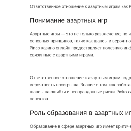
Ответственное отношение к азартным играм как P
Понимание азартных игр
Азартные игры — это не только развлечение, но 
основных принципов, таких как шансы и вероятн
Pinco казино онлайн
предоставляет полезную инфо
связанные с азартными играми.
Ответственное отношение к азартным играм подр
вероятность проигрыша. Знание о том, как работ
шансы на ошибки и неоправданные риски. Pinko c
аспектов.
Роль образования в азартных и
Образование в сфере азартных игр имеет критиче