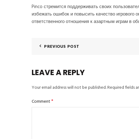
Pinco стремится поддерживать своих пользовател
избежать ошибок и повысить качество игрового о
ответственного отношения к азартным играм в об
PREVIOUS POST
LEAVE A REPLY
Your email address will not be published.
Required fields 
*
Comment