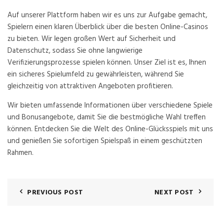
Auf unserer Plattform haben wir es uns zur Aufgabe gemacht,
Spielern einen klaren Überblick über die besten Online-Casinos
zu bieten. Wir legen großen Wert auf Sicherheit und
Datenschutz, sodass Sie ohne langwierige
Verifizierungsprozesse spielen können. Unser Ziel ist es, Ihnen
ein sicheres Spielumfeld zu gewährleisten, während Sie
gleichzeitig von attraktiven Angeboten profitieren.
Wir bieten umfassende Informationen über verschiedene Spiele
und Bonusangebote, damit Sie die bestmögliche Wahl treffen
können. Entdecken Sie die Welt des Online-Glücksspiels mit uns
und genießen Sie sofortigen Spielspaß in einem geschützten
Rahmen.
PREVIOUS POST
NEXT POST