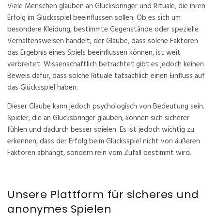
Viele Menschen glauben an Glücksbringer und Rituale, die ihren
Erfolg im Glücksspiel beeinflussen sollen. Ob es sich um
besondere Kleidung, bestimmte Gegenstände oder spezielle
Verhaltensweisen handelt, der Glaube, dass solche Faktoren
das Ergebnis eines Spiels beeinflussen können, ist weit
verbreitet. Wissenschaftlich betrachtet gibt es jedoch keinen
Beweis dafür, dass solche Rituale tatsächlich einen Einfluss auf
das Glücksspiel haben.
Dieser Glaube kann jedoch psychologisch von Bedeutung sein.
Spieler, die an Glücksbringer glauben, können sich sicherer
fühlen und dadurch besser spielen. Es ist jedoch wichtig zu
erkennen, dass der Erfolg beim Glücksspiel nicht von äußeren
Faktoren abhängt, sondern rein vom Zufall bestimmt wird.
Unsere Plattform für sicheres und
anonymes Spielen