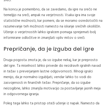
sreči.
Na koncu je pomembno, da se zavedamo, da igre na srečo ne
temeljijo na sreči, ampak na verjetnosti. Vsaka igra ima svoje
statistične možnosti, kar pomeni, da se moramo osredotočiti na
razumevanje teh možnosti namesto na iskanje srečnih okoliščin.
Učenje o verjetnostih lahko igralcem pomaga sprejemati bolj
informirane odločitve in zmanjšati vpliv mitov o sreči.
Prepričanje, da je izguba del igre
Druga pogosta zmota je, da so izgube nekaj, kar je preprosto
del igre. Ta miselnost lahko privede do nezdravih igralnih navad
in težav s preverjanjem lastne odgovornosti. Mnogi igralci
menijo, da je normalno izgubljati, vendar lahko to vodi do
zasvojenosti in finančnih težav. Prepričanje, da so izgube
neizogibne, lahko zmanjša motivacijo za postavljanje jasnih meja
in odgovornega igranja.
Poleg tega lahko ta pristop oteži učenje iz napak. Namesto da