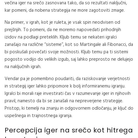
večina iger na srečo zasnovana tako, da so rezultati naključni,
kar pomeni, da nobena strategija ne more zagotoviti zmage.
Na primer, v igrah, kot je ruleta, je vsak spin neodvisen od
prejšnjih. To pomeni, da ne moremo napovedati prihodnjih
izidov na podlagi preteklih. Kljub temu se nekateri igralci
zanašajo na različne “sisteme”, kot so Martingale ali Fibonacci, da
bi poskušali povečati svoje možnosti. Kljub temu pa ti sistemi
pogosto vodijo do velikih izgub, saj lahko preprosto ne delujejo
na naključnih igrah.
Vendar pa je pomembno poudariti, da raziskovanje verjetnosti
in strategij iger lahko pripomore k bolj informiranemu igranju.
Igralci bi morali raje investirati čas v razumevanje iger in njihovih
pravil, namesto da bi se zanašali na nepreverjene strategije.
Pristop, ki temelji na znanju in odgovornem odločanju, je ključ do
uspešnega in trajnostnega igranja.
Percepcija iger na srečo kot hitrega