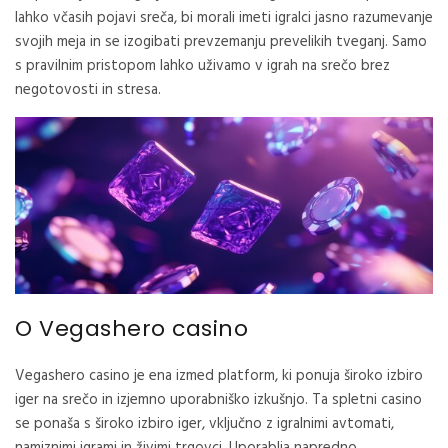
lahko včasih pojavi sreča, bi morali imeti igralci jasno razumevanje
svojih meja in se izogibati prevzemanju prevelikih tveganj. Samo
s pravilnim pristopom lahko uživamo v igrah na srečo brez
negotovosti in stresa.
O Vegashero casino
Vegashero casino je ena izmed platform, ki ponuja široko izbiro
iger na srečo in izjemno uporabniško izkušnjo. Ta spletni casino
se ponaša s široko izbiro iger, vključno z igralnimi avtomati,
namiznimi igrami in živimi trgovci. Uporablja napredno