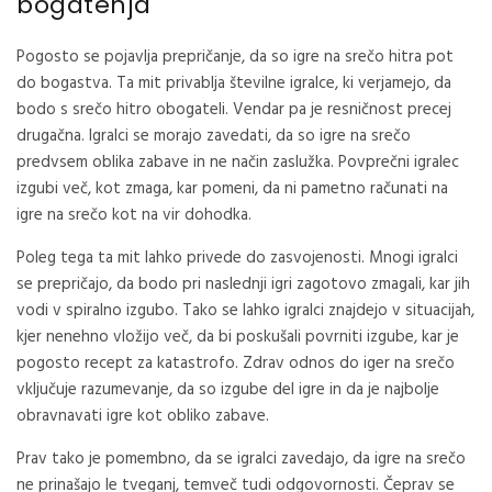
bogatenja
Pogosto se pojavlja prepričanje, da so igre na srečo hitra pot
do bogastva. Ta mit privablja številne igralce, ki verjamejo, da
bodo s srečo hitro obogateli. Vendar pa je resničnost precej
drugačna. Igralci se morajo zavedati, da so igre na srečo
predvsem oblika zabave in ne način zaslužka. Povprečni igralec
izgubi več, kot zmaga, kar pomeni, da ni pametno računati na
igre na srečo kot na vir dohodka.
Poleg tega ta mit lahko privede do zasvojenosti. Mnogi igralci
se prepričajo, da bodo pri naslednji igri zagotovo zmagali, kar jih
vodi v spiralno izgubo. Tako se lahko igralci znajdejo v situacijah,
kjer nenehno vložijo več, da bi poskušali povrniti izgube, kar je
pogosto recept za katastrofo. Zdrav odnos do iger na srečo
vključuje razumevanje, da so izgube del igre in da je najbolje
obravnavati igre kot obliko zabave.
Prav tako je pomembno, da se igralci zavedajo, da igre na srečo
ne prinašajo le tveganj, temveč tudi odgovornosti. Čeprav se