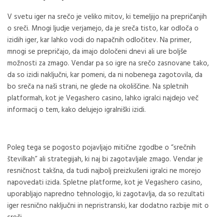
V svetu iger na srečo je veliko mitov, ki temeljijo na prepričanjih
o sreči. Mnogi ljudje verjamejo, da je sreča tisto, kar odloča o
izidih iger, kar lahko vodi do napačnih odločitev. Na primer,
mnogi se prepričajo, da imajo določeni dnevi ali ure boljše
možnosti za zmago. Vendar pa so igre na srečo zasnovane tako,
da so izidi naključni, kar pomeni, da ni nobenega zagotovila, da
bo sreča na naši strani, ne glede na okoliščine. Na spletnih
platformah, kot je
Vegashero casino
, lahko igralci najdejo več
informacij o tem, kako delujejo igralniški izidi.
Poleg tega se pogosto pojavljajo mitične zgodbe o “srečnih
številkah” ali strategijah, ki naj bi zagotavljale zmago. Vendar je
resničnost takšna, da tudi najbolj preizkušeni igralci ne morejo
napovedati izida. Spletne platforme, kot je Vegashero casino,
uporabljajo napredno tehnologijo, ki zagotavlja, da so rezultati
iger resnično naključni in nepristranski, kar dodatno razbije mit o