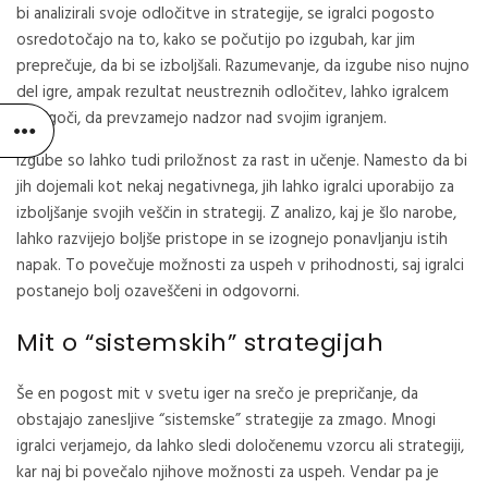
bi analizirali svoje odločitve in strategije, se igralci pogosto
osredotočajo na to, kako se počutijo po izgubah, kar jim
preprečuje, da bi se izboljšali. Razumevanje, da izgube niso nujno
del igre, ampak rezultat neustreznih odločitev, lahko igralcem
omogoči, da prevzamejo nadzor nad svojim igranjem.
Izgube so lahko tudi priložnost za rast in učenje. Namesto da bi
jih dojemali kot nekaj negativnega, jih lahko igralci uporabijo za
izboljšanje svojih veščin in strategij. Z analizo, kaj je šlo narobe,
lahko razvijejo boljše pristope in se izognejo ponavljanju istih
napak. To povečuje možnosti za uspeh v prihodnosti, saj igralci
postanejo bolj ozaveščeni in odgovorni.
Mit o “sistemskih” strategijah
Še en pogost mit v svetu iger na srečo je prepričanje, da
obstajajo zanesljive “sistemske” strategije za zmago. Mnogi
igralci verjamejo, da lahko sledi določenemu vzorcu ali strategiji,
kar naj bi povečalo njihove možnosti za uspeh. Vendar pa je