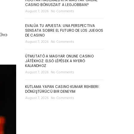
CASINO BÓNUSZAIT A LEGJOBBAN?
August 7, 2026
No Comments
EVALÚA TU APUESTA: UNA PERSPECTIVA
SENSATA SOBRE EL FUTURO DE LOS JUEGOS
 Энэ
DE CASINO
August 7, 2026
No Comments
ÚTMUTATÓ A MAGYAR ONLINE CASINO
JÁTÉKHOZ: ELSŐ LÉPÉSEK A NYERŐ
KALANDHOZ
August 7, 2026
No Comments
KUTLAMA YAPAN CASINO KUMAR REHBERI:
DÖNÜŞTÜRÜCÜ BIR DENEYIM
August 7, 2026
No Comments