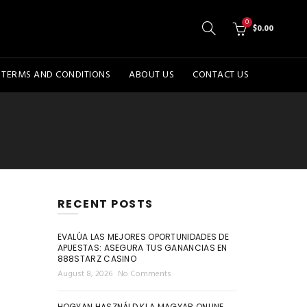
0
$
0.00
TERMS AND CONDITIONS
ABOUT US
CONTACT US
RECENT POSTS
EVALÚA LAS MEJORES OPORTUNIDADES DE
APUESTAS: ASEGURA TUS GANANCIAS EN
888STARZ CASINO
August 8, 2026
No Comments
HOGYAN HASZNÁLD KI A MAGYAR ONLINE