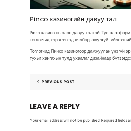
Pinco казиногийн давуу тал
Pinco казино нь олон давуу талтай. Тус платформ
тоглогчид хэрэглэхэд хялбар, аюулгүй гүйлгээний
Тоглогчид Пинко казиногоор дамжуулан үнэгүй э
тухыг хангахын тулд ухаалаг дизайнаар бүтээгдс
PREVIOUS POST
LEAVE A REPLY
Your email address will not be published.
Required fields 