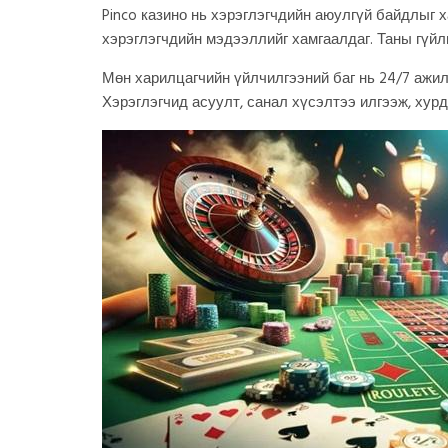
Pinco казино нь хэрэглэгчдийн аюулгүй байдлыг 
хэрэглэгчдийн мэдээллийг хамгаалдаг. Таны гүйл
Мөн харилцагчийн үйлчилгээний баг нь 24/7 ажи
Хэрэглэгчид асуулт, санал хүсэлтээ илгээж, хур