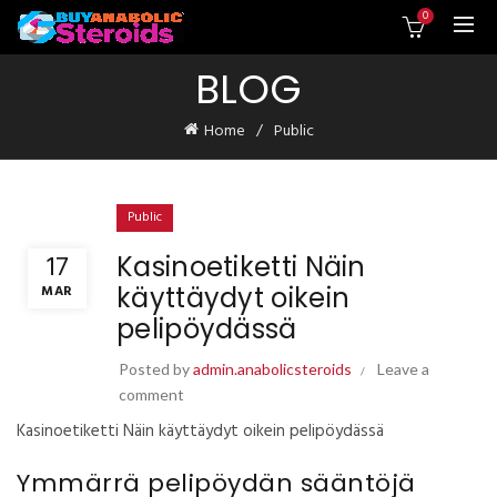
0
BLOG
Home
Public
Public
17
Kasinoetiketti Näin
käyttäydyt oikein
MAR
pelipöydässä
Posted by
admin.anabolicsteroids
Leave a
comment
Kasinoetiketti Näin käyttäydyt oikein pelipöydässä
Ymmärrä pelipöydän sääntöjä