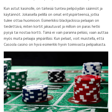
Kun astut kasinolle, on tärkeää tuntea pelipöydän säännöt ja
käytännöt. Jokaisella pelillä on omat erityispiirteensä, jotka
tulee ottaa huomioon. Esimerkiksi blackjackissa pelaajan on
tiedettävä, miten kortit jakautuvat ja milloin on paras hetki
pysyä tai nostaa kortti. Tämä ei vain paranna peliäsi, vaan auttaa
myös muita pelaajia ympärilläsi. Kun pelaat, voit muistella, että
Casoola casino
on hyvä esimerkki hyvin toimivasta pelipaikasta.