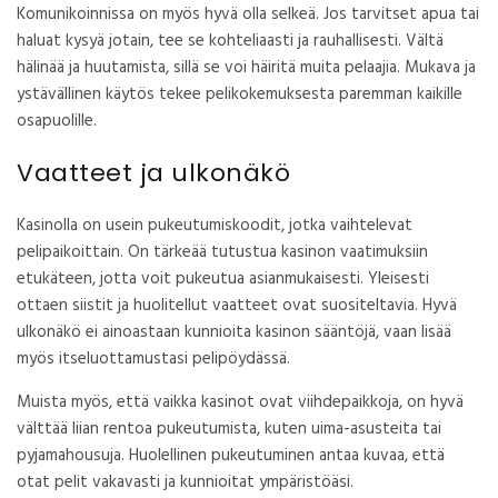
Komunikoinnissa on myös hyvä olla selkeä. Jos tarvitset apua tai
haluat kysyä jotain, tee se kohteliaasti ja rauhallisesti. Vältä
hälinää ja huutamista, sillä se voi häiritä muita pelaajia. Mukava ja
ystävällinen käytös tekee pelikokemuksesta paremman kaikille
osapuolille.
Vaatteet ja ulkonäkö
Kasinolla on usein pukeutumiskoodit, jotka vaihtelevat
pelipaikoittain. On tärkeää tutustua kasinon vaatimuksiin
etukäteen, jotta voit pukeutua asianmukaisesti. Yleisesti
ottaen siistit ja huolitellut vaatteet ovat suositeltavia. Hyvä
ulkonäkö ei ainoastaan kunnioita kasinon sääntöjä, vaan lisää
myös itseluottamustasi pelipöydässä.
Muista myös, että vaikka kasinot ovat viihdepaikkoja, on hyvä
välttää liian rentoa pukeutumista, kuten uima-asusteita tai
pyjamahousuja. Huolellinen pukeutuminen antaa kuvaa, että
otat pelit vakavasti ja kunnioitat ympäristöäsi.