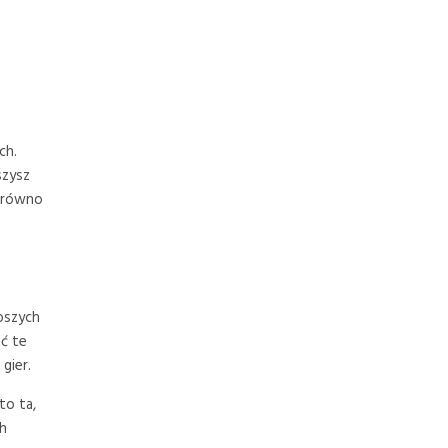
ch.
szysz
zarówno
pszych
ć te
gier.
to ta,
ch