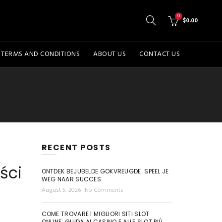
0
$
0.00
TERMS AND CONDITIONS
ABOUT US
CONTACT US
RECENT POSTS
ści
ONTDEK BEJUBELDE GOKVREUGDE: SPEEL JE
WEG NAAR SUCCES
August 5, 2026
No Comments
COME TROVARE I MIGLIORI SITI SLOT
ONLINE: GUIDA AI CASINO E ALLE SLOT PIÙ