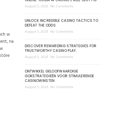
August 5, 2026
No Comments
UNLOCK INCREDIBLE CASINO TACTICS TO
DEFEAT THE ODDS
August 5, 2026
No Comments
ych w
ent, na
DISCOVER REWARDING STRATEGIES FOR
ów
TRUSTWORTHY CASINO PLAY.
które
August 5, 2026
No Comments
ONTWIKKEL GELOOFWAARDIGE
GOKSTRATEGIEËN VOOR STIMULERENDE
CASINOWINSTEN
August 5, 2026
No Comments