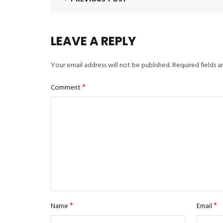
LEAVE A REPLY
Your email address will not be published.
Required fields 
*
Comment
*
*
Name
Email