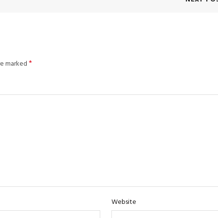
*
are marked
Website