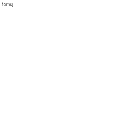
ć formą