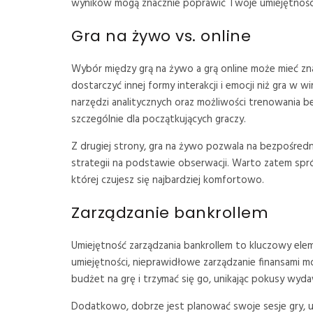
wyników mogą znacznie poprawić Twoje umiejętnośc
Gra na żywo vs. online
Wybór między grą na żywo a grą online może mieć zn
dostarczyć innej formy interakcji i emocji niż gra w
narzędzi analitycznych oraz możliwości trenowania 
szczególnie dla początkujących graczy.
Z drugiej strony, gra na żywo pozwala na bezpośredn
strategii na podstawie obserwacji. Warto zatem spró
której czujesz się najbardziej komfortowo.
Zarządzanie bankrollem
Umiejętność zarządzania bankrollem to kluczowy ele
umiejętności, nieprawidłowe zarządzanie finansami mo
budżet na grę i trzymać się go, unikając pokusy wy
Dodatkowo, dobrze jest planować swoje sesje gry, u