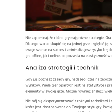
Nie zapominaj, że różne gry mają różne strategie. G
Dlatego warto skupić się na jednej grze i zgłębić je
swoje szanse na sukces i zminimalizujesz ryzyko bł
gra offline, jak i online, co pozwala na elastyczność w
Analiza strategii i technik
Gdy już poznasz zasady gry, nadszedł czas na zapozn
wyników. Wiele gier opartych jest na statystyce i 
elementy w swojej grze. Można również znaleźć wiele
Nie bój się eksperymentować z różnymi technikami i sp
która jest dostosowana do Twojego stylu gry. Pamięta