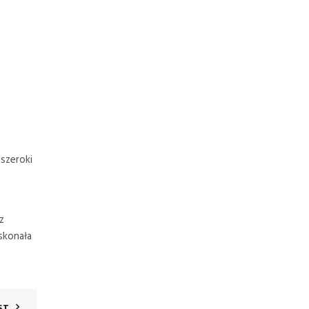
szeroki
z
skonała
ST