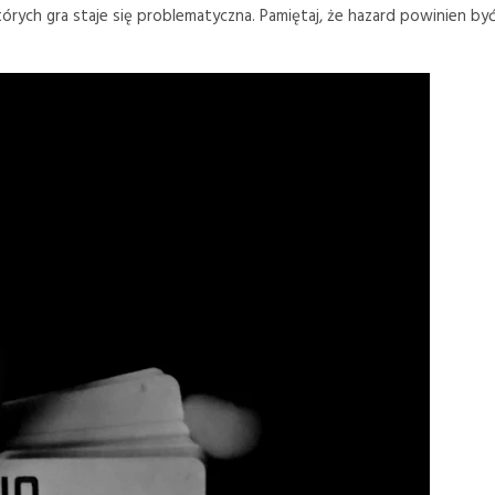
órych gra staje się problematyczna. Pamiętaj, że hazard powinien by