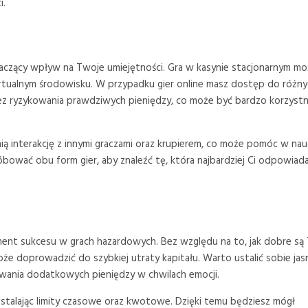
i.
aczący wpływ na Twoje umiejętności. Gra w kasynie stacjonarnym m
 wirtualnym środowisku. W przypadku gier online masz dostęp do różn
bez ryzykowania prawdziwych pieniędzy, co może być bardzo korzystn
ią interakcję z innymi graczami oraz krupierem, co może pomóc w na
bować obu form gier, aby znaleźć tę, która najbardziej Ci odpowiada
ment sukcesu w grach hazardowych. Bez względu na to, jak dobre są
że doprowadzić do szybkiej utraty kapitału. Warto ustalić sobie jas
dawania dodatkowych pieniędzy w chwilach emocji.
stalając limity czasowe oraz kwotowe. Dzięki temu będziesz mógł