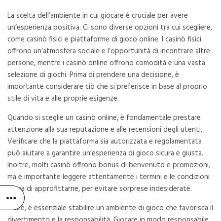
La scelta dell’ambiente in cui giocare è cruciale per avere
un’esperienza positiva. Ci sono diverse opzioni tra cui scegliere,
come casinò fisici e piattaforme di gioco online. I casinò fisici
offrono un’atmosfera sociale e l’opportunità di incontrare altre
persone, mentre i casinò online offrono comodità e una vasta
selezione di giochi. Prima di prendere una decisione, è
importante considerare ciò che si preferisce in base al proprio
stile di vita e alle proprie esigenze.
Quando si sceglie un casinò online, è fondamentale prestare
attenzione alla sua reputazione e alle recensioni degli utenti.
Verificare che la piattaforma sia autorizzata e regolamentata
può aiutare a garantire un’esperienza di gioco sicura e giusta.
Inoltre, molti casinò offrono bonus di benvenuto e promozioni,
ma è importante leggere attentamente i termini e le condizioni
prima di approfittarne, per evitare sorprese indesiderate.
Infine, è essenziale stabilire un ambiente di gioco che favorisca il
divertimento e la responsabilità. Giocare in modo responsabile