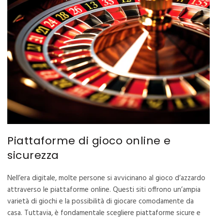
Piattaforme di gioco online e
sicurezza
Nell’era digitale, molte persone si avvicinano al gioco d’azzardo
attraverso le piattaforme online. Questi siti offrono un’ampia
varietà di giochi e la possibilità di giocare comodamente da
casa. Tuttavia, è fondamentale scegliere piattaforme sicure e