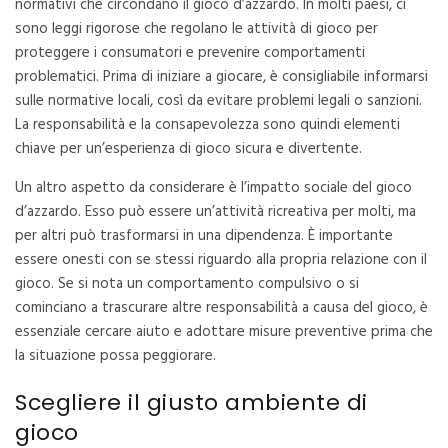
normativi che circondano il gioco d’azzardo. In molti paesi, ci
sono leggi rigorose che regolano le attività di gioco per
proteggere i consumatori e prevenire comportamenti
problematici. Prima di iniziare a giocare, è consigliabile informarsi
sulle normative locali, così da evitare problemi legali o sanzioni.
La responsabilità e la consapevolezza sono quindi elementi
chiave per un’esperienza di gioco sicura e divertente.
Un altro aspetto da considerare è l’impatto sociale del gioco
d’azzardo. Esso può essere un’attività ricreativa per molti, ma
per altri può trasformarsi in una dipendenza. È importante
essere onesti con se stessi riguardo alla propria relazione con il
gioco. Se si nota un comportamento compulsivo o si
cominciano a trascurare altre responsabilità a causa del gioco, è
essenziale cercare aiuto e adottare misure preventive prima che
la situazione possa peggiorare.
Scegliere il giusto ambiente di
gioco