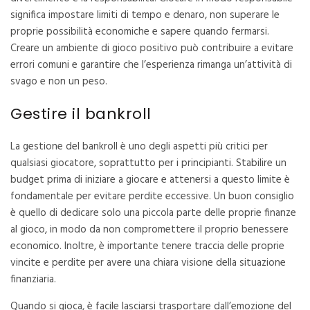
significa impostare limiti di tempo e denaro, non superare le
proprie possibilità economiche e sapere quando fermarsi.
Creare un ambiente di gioco positivo può contribuire a evitare
errori comuni e garantire che l’esperienza rimanga un’attività di
svago e non un peso.
Gestire il bankroll
La gestione del bankroll è uno degli aspetti più critici per
qualsiasi giocatore, soprattutto per i principianti. Stabilire un
budget prima di iniziare a giocare e attenersi a questo limite è
fondamentale per evitare perdite eccessive. Un buon consiglio
è quello di dedicare solo una piccola parte delle proprie finanze
al gioco, in modo da non compromettere il proprio benessere
economico. Inoltre, è importante tenere traccia delle proprie
vincite e perdite per avere una chiara visione della situazione
finanziaria.
Quando si gioca, è facile lasciarsi trasportare dall’emozione del