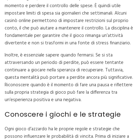
momento e perdere il controllo delle spese. È quindi utile
impostare limiti di spesa sia giornalieri che settimanali. Alcuni
casinò online permettono di impostare restrizioni sul proprio
conto, il che può aiutare a mantenere il controllo. La disciplina è
fondamentale per garantire che il gioco rimanga un’attività
divertente e non si trasformi in una fonte di stress finanziario.
Inoltre, è essenziale sapere quando fermarsi. Se si sta
attraversando un periodo di perdite, può essere tentante
continuare a giocare nella speranza di recuperare. Tuttavia,
questa mentalità può portare a perdite ancora più significative.
Riconoscere quando è il momento di fare una pausa e riflettere
sulla propria strategia di gioco può fare la differenza tra
un’esperienza positiva e una negativa.
Conoscere i giochi e le strategie
Ogni gioco d’azzardo ha le proprie regole e strategie che
possono influenzare le probabilità di vincita. Prima di iniziare a