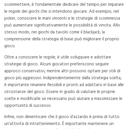
scommettere, è fondamentale dedicare del tempo per imparare
le regole dei giochi che si intendono giocare. Ad esempio, nel
poker, conoscere le mani vincenti e le strategie di scommessa
può aumentare significativamente le possibilità di vincita. Allo
stesso modo, nei giochi da tavolo come il blackjack, la
comprensione della strategia di base può migliorare il proprio
gioco.
Oltre a conoscere le regole, è utile sviluppare e adottare
strategie di gioco. Alcuni giocatori preferiscono seguire
approcci conservativi, mentre altri possono optare per stili di
gioco più aggressivi. Indipendentemente dalla strategia scelta,
è importante rimanere flessibili e pronti ad adattarsi in base alle
circostanze del gioco. Essere in grado di valutare le proprie
scelte e modificarle se necessario può aiutare a massimizzare le
opportunità di successo.
Infine, non dimenticare che il gioco d’azzardo è prima di tutto
un’attività di intrattenimento. È importante mantenere un