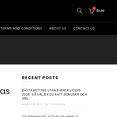
0
$
0.00
TERMS AND CONDITIONS
ABOUT US
CONTACT US
RECENT POSTS
ias
BÄSTA BETTING UTAN SVENSK LICENS
2026: SÅ VÄLJER DU RÄTT BONUSAR OCH
SPEL
August 6, 2026
No Comments
LES TENDANCES ACTUELLES DANS LE