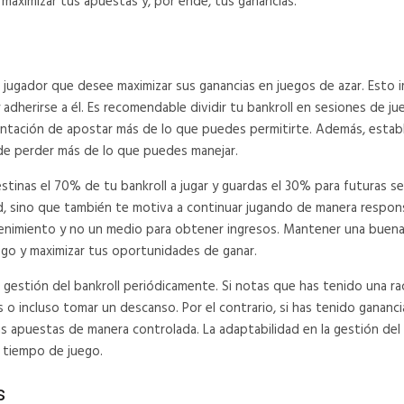
 maximizar tus apuestas y, por ende, tus ganancias.
r jugador que desee maximizar sus ganancias en juegos de azar. Esto i
dherirse a él. Es recomendable dividir tu bankroll en sesiones de jue
tentación de apostar más de lo que puedes permitirte. Además, estab
ón de perder más de lo que puedes manejar.
stinas el 70% de tu bankroll a jugar y guardas el 30% para futuras se
d, sino que también te motiva a continuar jugando de manera respon
enimiento y no un medio para obtener ingresos. Mantener una buen
uego y maximizar tus oportunidades de ganar.
e gestión del bankroll periódicamente. Si notas que has tenido una r
 o incluso tomar un descanso. Por el contrario, si has tenido gananci
tus apuestas de manera controlada. La adaptabilidad en la gestión del 
u tiempo de juego.
s