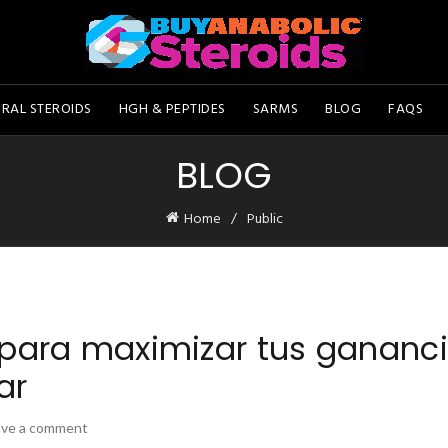
RAL STEROIDS
HGH & PEPTIDES
SARMS
BLOG
FAQS
BLOG
Home
Public
para maximizar tus gananc
ar
ave a comment