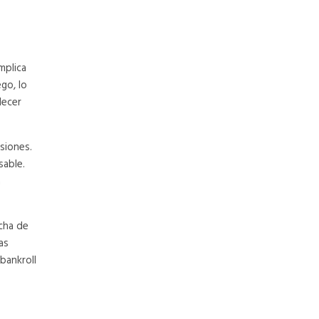
mplica
go, lo
lecer
siones.
sable.
a
acha de
as
bankroll