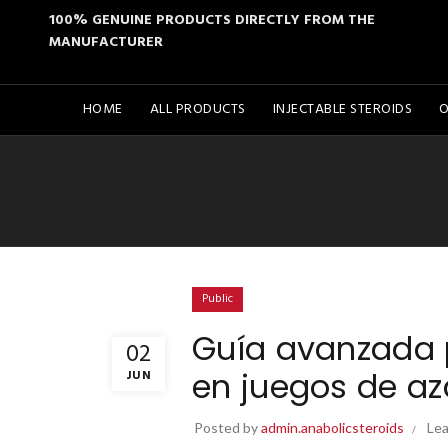
100% GENUINE PRODUCTS DIRECTLY FROM THE
MANUFACTURER
HOME
ALL PRODUCTS
INJECTABLE STEROIDS
O
Public
Guía avanzada 
02
en juegos de az
JUN
Posted by
admin.anabolicsteroids
Le