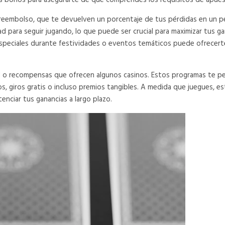
os bonos para asegurarte de que comprendes los requisitos de apues
 reembolso, que te devuelven un porcentaje de tus pérdidas en un p
 para seguir jugando, lo que puede ser crucial para maximizar tus ga
especiales durante festividades o eventos temáticos puede ofrecert
ad o recompensas que ofrecen algunos casinos. Estos programas te p
 giros gratis o incluso premios tangibles. A medida que juegues, es
nciar tus ganancias a largo plazo.