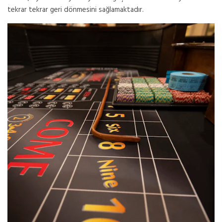
tekrar tekrar geri dönmesini sağlamaktadır.