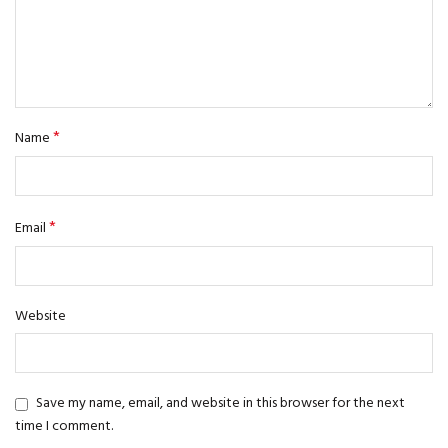
*
Name
*
Email
Website
Save my name, email, and website in this browser for the next
time I comment.