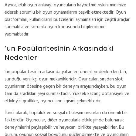
Ayrıca, etik oyun anlayışı, oyuncuların kaybetme riskini minimize
ederek sorumlu bir oyun oynamalarını teşvik etmektedir. Oyun
platformları, kullanıcıların bütçelerini aşmamaları için çeşitli araçlar
sunmakta ve sorumlu oyun konusunda bilgilendirme
yapmaktadır.
’un Popülaritesinin Arkasındaki
Nedenler
‘un popülaritesinin arkasında yatan en önemli nedenlerden biri,
sunduğu yenilikçi oyun mekanikleridir. Oyuncular, sıradan slot
oyunlarının ötesine geçen bir deneyim arayışındayken, bu oyun
tam da aradıkları şeyi sunmaktadır. Yüksek kazanç potansiyeli ve
etkileyici grafikler, oyuncuların ilgisini çekmektedir.
İkinci olarak, topluluk ve sosyal etkileşim unsurları da önemli bir
faktördür. Oyuncular, diğer oyuncularla etkileşimde bulunarak
deneyimlerini paylaşabilir ve heyecanı birlikte yaşayabilirler. Bu
durum, oyunun sosyal boyutunu güçlendirmekte ve oyuncuların