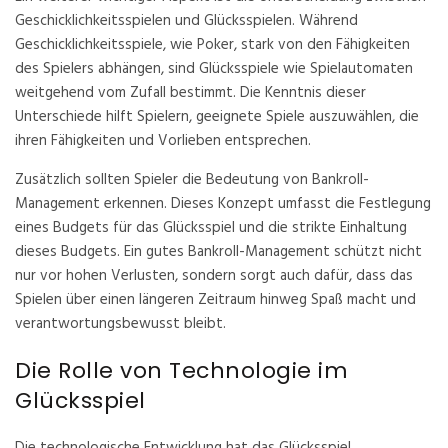
Geschicklichkeitsspielen und Glücksspielen. Während
Geschicklichkeitsspiele, wie Poker, stark von den Fähigkeiten
des Spielers abhängen, sind Glücksspiele wie Spielautomaten
weitgehend vom Zufall bestimmt. Die Kenntnis dieser
Unterschiede hilft Spielern, geeignete Spiele auszuwählen, die
ihren Fähigkeiten und Vorlieben entsprechen.
Zusätzlich sollten Spieler die Bedeutung von Bankroll-
Management erkennen. Dieses Konzept umfasst die Festlegung
eines Budgets für das Glücksspiel und die strikte Einhaltung
dieses Budgets. Ein gutes Bankroll-Management schützt nicht
nur vor hohen Verlusten, sondern sorgt auch dafür, dass das
Spielen über einen längeren Zeitraum hinweg Spaß macht und
verantwortungsbewusst bleibt.
Die Rolle von Technologie im
Glücksspiel
Die technologische Entwicklung hat das Glücksspiel