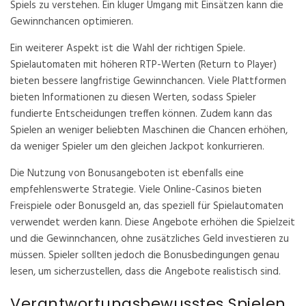
Spiels zu verstehen. Ein kluger Umgang mit Einsätzen kann die
Gewinnchancen optimieren.
Ein weiterer Aspekt ist die Wahl der richtigen Spiele.
Spielautomaten mit höheren RTP-Werten (Return to Player)
bieten bessere langfristige Gewinnchancen. Viele Plattformen
bieten Informationen zu diesen Werten, sodass Spieler
fundierte Entscheidungen treffen können. Zudem kann das
Spielen an weniger beliebten Maschinen die Chancen erhöhen,
da weniger Spieler um den gleichen Jackpot konkurrieren.
Die Nutzung von Bonusangeboten ist ebenfalls eine
empfehlenswerte Strategie. Viele Online-Casinos bieten
Freispiele oder Bonusgeld an, das speziell für Spielautomaten
verwendet werden kann. Diese Angebote erhöhen die Spielzeit
und die Gewinnchancen, ohne zusätzliches Geld investieren zu
müssen. Spieler sollten jedoch die Bonusbedingungen genau
lesen, um sicherzustellen, dass die Angebote realistisch sind.
Verantwortungsbewusstes Spielen