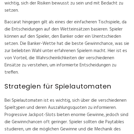
wichtig, sich der Risiken bewusst zu sein und mit Bedacht zu
setzen.
Baccarat hingegen gilt als eines der einfacheren Tischspiele, da
die Entscheidungen auf den Wetteinsätzen basieren. Spieler
können auf den Spieler, den Banker oder ein Unentschieden
setzen. Die Banker-Wette hat die beste Gewinnchance, was sie
zur beliebten Wahl unter erfahrenen Spielern macht. Hier ist es
von Vorteil, die Wahrscheinlichkeiten der verschiedenen
Einsätze zu verstehen, um informierte Entscheidungen zu
treffen.
Strategien für Spielautomaten
Bei Spielautomaten ist es wichtig, sich über die verschiedenen
Spieltypen und deren Auszahlungsquoten zu informieren.
Progressive Jackpot-Slots bieten enorme Gewinne, jedoch sind
die Gewinnchancen oft geringer. Spieler sollten die Paytables
studieren, um die möglichen Gewinne und die Mechanik des