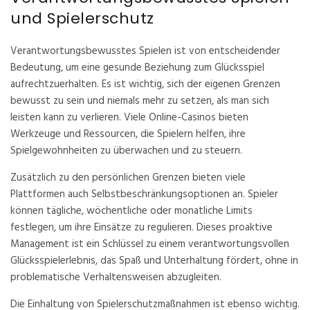
und Spielerschutz
Verantwortungsbewusstes Spielen ist von entscheidender
Bedeutung, um eine gesunde Beziehung zum Glücksspiel
aufrechtzuerhalten. Es ist wichtig, sich der eigenen Grenzen
bewusst zu sein und niemals mehr zu setzen, als man sich
leisten kann zu verlieren. Viele Online-Casinos bieten
Werkzeuge und Ressourcen, die Spielern helfen, ihre
Spielgewohnheiten zu überwachen und zu steuern.
Zusätzlich zu den persönlichen Grenzen bieten viele
Plattformen auch Selbstbeschränkungsoptionen an. Spieler
können tägliche, wöchentliche oder monatliche Limits
festlegen, um ihre Einsätze zu regulieren. Dieses proaktive
Management ist ein Schlüssel zu einem verantwortungsvollen
Glücksspielerlebnis, das Spaß und Unterhaltung fördert, ohne in
problematische Verhaltensweisen abzugleiten.
Die Einhaltung von Spielerschutzmaßnahmen ist ebenso wichtig.