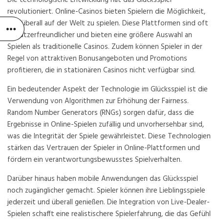
revolutioniert. Online-Casinos bieten Spielern die Möglichkeit,
von überall auf der Welt zu spielen. Diese Plattformen sind oft
benutzerfreundlicher und bieten eine größere Auswahl an
Spielen als traditionelle Casinos. Zudem können Spieler in der
Regel von attraktiven Bonusangeboten und Promotions
profitieren, die in stationären Casinos nicht verfügbar sind.
Ein bedeutender Aspekt der Technologie im Glücksspiel ist die
Verwendung von Algorithmen zur Erhöhung der Fairness.
Random Number Generators (RNGs) sorgen dafür, dass die
Ergebnisse in Online-Spielen zufällig und unvorhersehbar sind,
was die Integrität der Spiele gewährleistet. Diese Technologien
stärken das Vertrauen der Spieler in Online-Plattformen und
fördern ein verantwortungsbewusstes Spielverhalten.
Darüber hinaus haben mobile Anwendungen das Glücksspiel
noch zugänglicher gemacht. Spieler können ihre Lieblingsspiele
jederzeit und überall genießen. Die Integration von Live-Dealer-
Spielen schafft eine realistischere Spielerfahrung, die das Gefühl