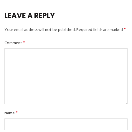
LEAVE A REPLY
*
Your email address will not be published.
Required fields are marked
*
Comment
*
Name