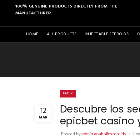
100% GENUINE PRODUCTS DIRECTLY FROM THE
MANUFACTURER
HOME
ALL PRODUCTS
INJECTABLE STEROIDS
O
Public
Descubre los s
12
epicbet casino
MAR
Posted by
admin.anabolicsteroids
Le