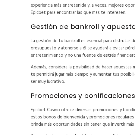
experiencia más entretenida y, a veces, mejores opor
Epicbet para encontrar las que más te interesen.
Gestión de bankroll y apuesta
La gestión de tu bankroll es esencial para disfrutar
presupuesto y atenerse a él te ayudará a evitar pérd
entretenimiento y no una fuente de estrés financier
Además, considera la posibilidad de hacer apuestas 
te permitirá jugar más tiempo y aumentar tus posibil
ser muy lucrativo.
Promociones y bonificaciones
Epicbet Casino ofrece diversas promociones y bonif
estos bonos de bienvenida y promociones regulares p
brinda más oportunidades sin tener que invertir más 