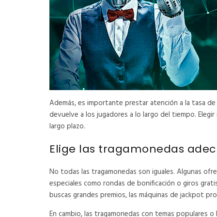
Además, es importante prestar atención a la tasa de 
devuelve a los jugadores a lo largo del tiempo. Eleg
largo plazo.
Elige las tragamonedas ade
No todas las tragamonedas son iguales. Algunas ofre
especiales como rondas de bonificación o giros gratis.
buscas grandes premios, las máquinas de jackpot pro
En cambio, las tragamonedas con temas populares o 