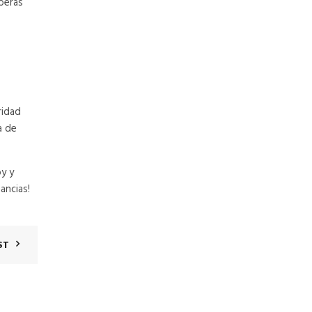
berás
ridad
a de
y y
ancias!
ST