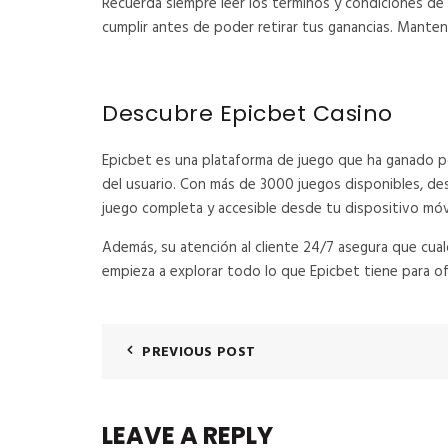
Recuerda siempre leer los términos y condiciones de
cumplir antes de poder retirar tus ganancias. Manten
Descubre Epicbet Casino
Epicbet es una plataforma de juego que ha ganado po
del usuario. Con más de 3000 juegos disponibles, d
juego completa y accesible desde tu dispositivo móvi
Además, su atención al cliente 24/7 asegura que cua
empieza a explorar todo lo que Epicbet tiene para o
PREVIOUS POST
LEAVE A REPLY