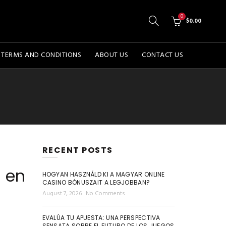
0
$
0.00
TERMS AND CONDITIONS
ABOUT US
CONTACT US
RECENT POSTS
 en
HOGYAN HASZNÁLD KI A MAGYAR ONLINE
CASINO BÓNUSZAIT A LEGJOBBAN?
August 7, 2026
No Comments
EVALÚA TU APUESTA: UNA PERSPECTIVA
SENSATA SOBRE EL FUTURO DE LOS JUEGOS