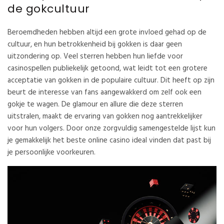
de gokcultuur
Beroemdheden hebben altijd een grote invloed gehad op de
cultuur, en hun betrokkenheid bij gokken is daar geen
uitzondering op. Veel sterren hebben hun liefde voor
casinospellen publiekelijk getoond, wat leidt tot een grotere
acceptatie van gokken in de populaire cultuur. Dit heeft op zijn
beurt de interesse van fans aangewakkerd om zelf ook een
gokje te wagen. De glamour en allure die deze sterren
uitstralen, maakt de ervaring van gokken nog aantrekkelijker
voor hun volgers. Door onze zorgvuldig samengestelde lijst kun
je gemakkelijk het
beste online casino ideal
vinden dat past bij
je persoonlijke voorkeuren.