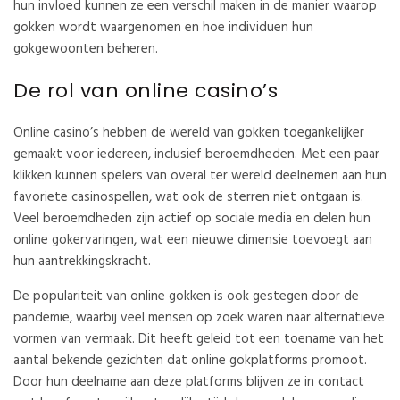
hun invloed kunnen ze een verschil maken in de manier waarop
gokken wordt waargenomen en hoe individuen hun
gokgewoonten beheren.
De rol van online casino’s
Online casino’s hebben de wereld van gokken toegankelijker
gemaakt voor iedereen, inclusief beroemdheden. Met een paar
klikken kunnen spelers van overal ter wereld deelnemen aan hun
favoriete casinospellen, wat ook de sterren niet ontgaan is.
Veel beroemdheden zijn actief op sociale media en delen hun
online gokervaringen, wat een nieuwe dimensie toevoegt aan
hun aantrekkingskracht.
De populariteit van online gokken is ook gestegen door de
pandemie, waarbij veel mensen op zoek waren naar alternatieve
vormen van vermaak. Dit heeft geleid tot een toename van het
aantal bekende gezichten dat online gokplatforms promoot.
Door hun deelname aan deze platforms blijven ze in contact