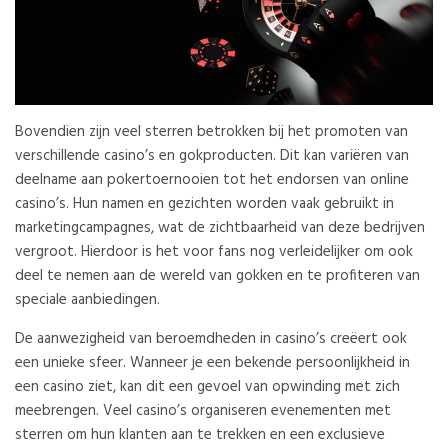
Bovendien zijn veel sterren betrokken bij het promoten van
verschillende casino’s en gokproducten. Dit kan variëren van
deelname aan pokertoernooien tot het endorsen van online
casino’s. Hun namen en gezichten worden vaak gebruikt in
marketingcampagnes, wat de zichtbaarheid van deze bedrijven
vergroot. Hierdoor is het voor fans nog verleidelijker om ook
deel te nemen aan de wereld van gokken en te profiteren van
speciale aanbiedingen.
De aanwezigheid van beroemdheden in casino’s creëert ook
een unieke sfeer. Wanneer je een bekende persoonlijkheid in
een casino ziet, kan dit een gevoel van opwinding met zich
meebrengen. Veel casino’s organiseren evenementen met
sterren om hun klanten aan te trekken en een exclusieve