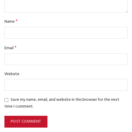
*
Name
*
Email
Website
Save my name, email, and website in this browser for the next
time I comment.