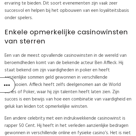
ervaring te bieden. Dit soort evenementen zijn vaak zeer
succesvol en helpen bij het opbouwen van een loyaliteitsbasis
onder spelers.
Enkele opmerkelijke casinowinsten
van sterren
Een van de meest opvallende casinowinsten in de wereld van
beroemdheden komt van de bekende acteur Ben Affleck. Hij
staat bekend om zijn vaardigheden in poker en heeft
aanzienlijke sommen geld gewonnen in verschillende
toernooien. Affleck heeft zelfs deelgenomen aan de World
Series of Poker, waar hij zijn talenten heeft laten zien. Zijn
succes is een bewijs van hoe een combinatie van vaardigheid en
geluk kan leiden tot opmerkelijke winsten.
Een andere celebrity met een indrukwekkende casinowinst is
rapper 50 Cent. Hij heeft in het verleden aanzienlijke bedragen
gewonnen in verschillende online en fysieke casino’s. Het is niet