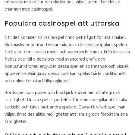
en balans mellan tur och skicklighet, vilket är en stor del av
charmen med casinospel.
Populära casinospel att utforska
När det kommer till casinospel finns det något för alla smaker.
Slotmaskiner är utan tvekan några av de mest populära spelen
tack vare deras enkla regler och varierande teman. Från klassiska
fruktslotar till videoslots med avancerad grafik och
bonusfunktioner, erbjuder dessa spel en spännande och visuell
upplevelse. Många av dessa spel kan spelas både traditionellt
och online för ökad tillgänglighet.
Bordsspel som poker och blackjack kräver mer strategi och
skicklighet. Dessa spel är perfekta för dem som gillar att tänka
taktiskt och tävla mot andra spelare. Oavsett vilket spel man
väljer, finns det alltid möjligheter att lära sig och förbättra sina
färdigheter.