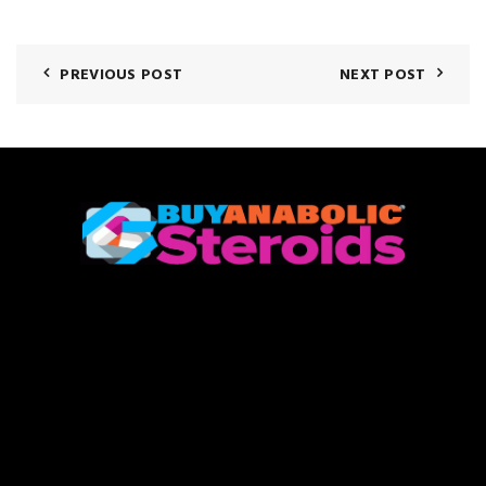
PREVIOUS POST
NEXT POST