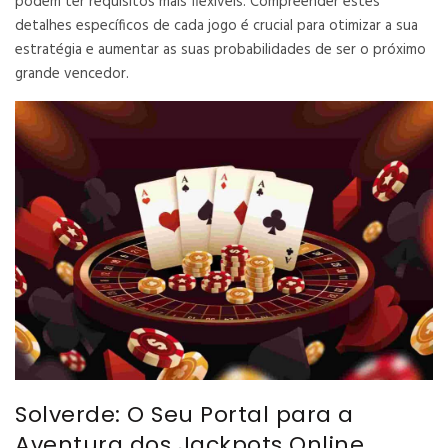
podem ter requisitos mais flexíveis. Compreender estes
detalhes específicos de cada jogo é crucial para otimizar a sua
estratégia e aumentar as suas probabilidades de ser o próximo
grande vencedor.
Solverde: O Seu Portal para a
Aventura dos Jackpots Online