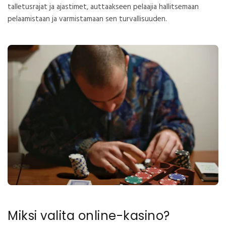
talletusrajat ja ajastimet, auttaakseen pelaajia hallitsemaan
pelaamistaan ja varmistamaan sen turvallisuuden.
Miksi valita online-kasino?