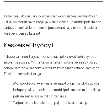
Tämä taulukko havainnollistaa, kuinka erilaisten pelimuotojen
välillä on merkittäviä eroja, ja kuinka online- ja mobiilipelaaminen
tarjoavat pelaajille enemmän joustavuutta ja mahdollisuuksia
kuin perinteiset kasinot.
Keskeiset hyödyt
Rahapelaaminen tarjoaa monia etuja, jotka ovat kehittyneet
aikojen saatossa. Ymmärtämällä näitä hyötyjä pelaajat voivat
tehdä parempia päätöksiä osallistumisessaan rahapelaamiseen.
Tässä on keskeisiä etuja:
Monipuolisuus — erilaisia pelimuotoja ja mahdollisuuksia
Helppo pääsy — online- ja mobiilipelaaminen mahdollistaa
pelaamisen missä ja milloin tahansa
Tarjoukset ja bonukset — paljon erilaisia etuja ja