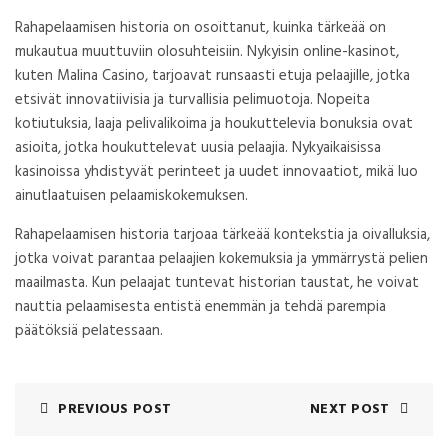
Rahapelaamisen historia on osoittanut, kuinka tärkeää on
mukautua muuttuviin olosuhteisiin. Nykyisin online-kasinot,
kuten Malina Casino, tarjoavat runsaasti etuja pelaajille, jotka
etsivät innovatiivisia ja turvallisia pelimuotoja. Nopeita
kotiutuksia, laaja pelivalikoima ja houkuttelevia bonuksia ovat
asioita, jotka houkuttelevat uusia pelaajia. Nykyaikaisissa
kasinoissa yhdistyvät perinteet ja uudet innovaatiot, mikä luo
ainutlaatuisen pelaamiskokemuksen.
Rahapelaamisen historia tarjoaa tärkeää kontekstia ja oivalluksia,
jotka voivat parantaa pelaajien kokemuksia ja ymmärrystä pelien
maailmasta. Kun pelaajat tuntevat historian taustat, he voivat
nauttia pelaamisesta entistä enemmän ja tehdä parempia
päätöksiä pelatessaan.
PREVIOUS POST
NEXT POST