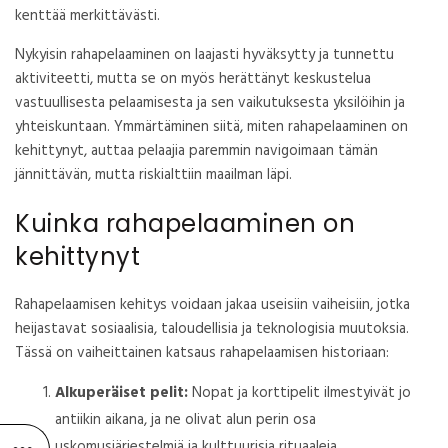
kenttää merkittävästi.
Nykyisin rahapelaaminen on laajasti hyväksytty ja tunnettu
aktiviteetti, mutta se on myös herättänyt keskustelua
vastuullisesta pelaamisesta ja sen vaikutuksesta yksilöihin ja
yhteiskuntaan. Ymmärtäminen siitä, miten rahapelaaminen on
kehittynyt, auttaa pelaajia paremmin navigoimaan tämän
jännittävän, mutta riskialttiin maailman läpi.
Kuinka rahapelaaminen on
kehittynyt
Rahapelaamisen kehitys voidaan jakaa useisiin vaiheisiin, jotka
heijastavat sosiaalisia, taloudellisia ja teknologisia muutoksia.
Tässä on vaiheittainen katsaus rahapelaamisen historiaan:
Alkuperäiset pelit:
Nopat ja korttipelit ilmestyivät jo
antiikin aikana, ja ne olivat alun perin osa
uskomusjärjestelmiä ja kulttuurisia rituaaleja.