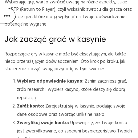
Wybierając grę, warto zwrócić uwagę na różne aspekty, takie
jak RTP (Return to Player), czyli wskaźnik zwrotu dla gracza oraz
wariancje gier, które mogą wpłynąć na Twoje doświadczenie i
potencjalne wygrane.
Jak zacząć grać w kasynie
Rozpoczęcie gry w kasynie może być ekscytującym, ale także
nieco przerażającym doświadczeniem. Oto krok po kroku, jak
skutecznie zacząć swoją przygodę w tym świecie:
Wybierz odpowiednie kasyno:
Zanim zaczniesz grać,
zrób research i wybierz kasyno, które cieszy się dobrą
reputacją.
Załóż konto:
Zarejestruj się w kasynie, podając swoje
dane osobowe oraz tworząc unikalne hasło.
Zweryfikuj swoje konto:
Upewnij się, że Twoje konto
jest zweryfikowane, co zapewni bezpieczeństwo Twoich