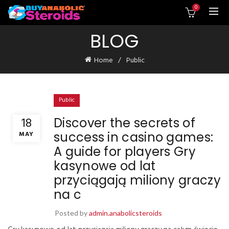
0
BLOG
Home
Public
Public
18
Discover the secrets of
success in casino games:
MAY
A guide for players Gry
kasynowe od lat
przyciągają miliony graczy
na c
Posted by
admin.anabolicsteroids