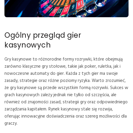
Ogólny przegląd gier
kasynowych
Gry kasynowe to różnorodne formy rozrywki, które obejmują
zarówno klasyczne gry stołowe, takie jak poker, ruletka, jak i
nowoczesne automaty do gier. Każda z tych gier ma swoje
zasady, strategie oraz różne poziomy ryzyka. Warto zrozumieć,
że gry kasynowe są przede wszystkim formą rozrywki. Sukces w
grach kasynowych zależy jednak nie tylko od szczęścia, ale
również od znajomości zasad, strategii gry oraz odpowiedniego
zarządzania kapitałem. Rynek kasynowy stale się rozwija,
oferując innowacyjne doświadczenia oraz szereg możliwości dla
graczy.