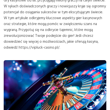
Gry kasynowe od lat przyciągają miliony graczy na całym świecie.
W rękach doświadczonych graczy i nowicjuszy kryje się ogromny
potencjał do osiągania sukcesów w tym ekscytującym świecie.
W tym artykule odkryjemy kluczowe aspekty gier kasynowych
oraz strategie, które mogą pomóc w zwiększeniu szans na
wygraną. Przygotuj się na odkrycie tajemnic, które mogą
zrewolucjonizować Twoje podejście do gier! Jeśli chcesz
dowiedzieć się więcej o możliwościach, jakie oferują kasyna,
odwiedź
https://vipluck-casino.pl/
.