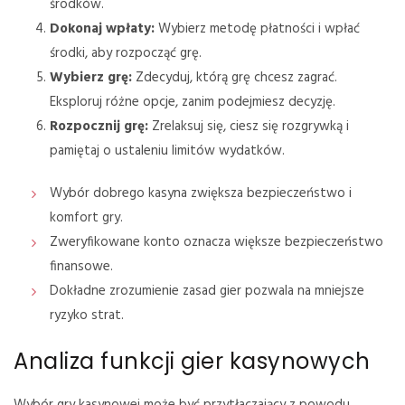
środków.
Dokonaj wpłaty:
Wybierz metodę płatności i wpłać
środki, aby rozpocząć grę.
Wybierz grę:
Zdecyduj, którą grę chcesz zagrać.
Eksploruj różne opcje, zanim podejmiesz decyzję.
Rozpocznij grę:
Zrelaksuj się, ciesz się rozgrywką i
pamiętaj o ustaleniu limitów wydatków.
Wybór dobrego kasyna zwiększa bezpieczeństwo i
komfort gry.
Zweryfikowane konto oznacza większe bezpieczeństwo
finansowe.
Dokładne zrozumienie zasad gier pozwala na mniejsze
ryzyko strat.
Analiza funkcji gier kasynowych